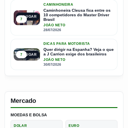
CAMINHONEIRA
Caminhoneira Cleusa fica entre os
10 competidores do Master Driver
4º LUGAR
7
Brasil
JOÃO NETO
28/07/2026
DICAS PARA MOTORISTA
Quer dirigir na Espanha? Veja o que
a J Carrion exige dos brasileiros
7
5º LUGAR
JOÃO NETO
30/07/2026
Mercado
MOEDAS E BOLSA
DOLAR
EURO