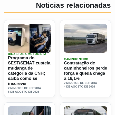
Noticias relacionadas
DICAS PARA MOTORISTA
Ler materia: Programa do SEST/SENAT custeia mudança d
Ler materia: Contratação d
Programa do
CAMINHONEIRO
SEST/SENAT custeia
Contratação de
mudança de
caminhoneiros perde
categoria da CNH;
força e queda chega
saiba como se
a 16,1%
inscrever
2 MINUTOS DE LEITURA
4 DE AGOSTO DE 2026
2 MINUTOS DE LEITURA
6 DE AGOSTO DE 2026