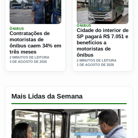
ÔNIBUS
Ler materia: Contratações de motoristas de ônibus caem 
Ler materia: Cidade do inte
ÔNIBUS
Cidade do interior de
Contratações de
SP pagará R$ 7.051 e
motoristas de
benefícios a
ônibus caem 34% em
motoristas de
três meses
ônibus
2 MINUTOS DE LEITURA
2 MINUTOS DE LEITURA
3 DE AGOSTO DE 2026
1 DE AGOSTO DE 2026
Mais Lidas da Semana