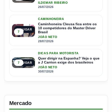
ILDEMAR RIBEIRO
26/07/2026
CAMINHONEIRA
Caminhoneira Cleusa fica entre os
10 competidores do Master Driver
4º LUGAR
7
Brasil
JOÃO NETO
28/07/2026
DICAS PARA MOTORISTA
Quer dirigir na Espanha? Veja o que
a J Carrion exige dos brasileiros
7
5º LUGAR
JOÃO NETO
30/07/2026
Mercado