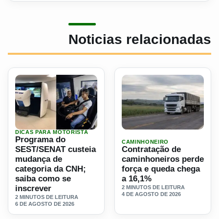
Noticias relacionadas
DICAS PARA MOTORISTA
Ler materia: Programa do SEST/SENAT custeia mudança d
Ler materia: Contratação d
Programa do
CAMINHONEIRO
SEST/SENAT custeia
Contratação de
mudança de
caminhoneiros perde
categoria da CNH;
força e queda chega
saiba como se
a 16,1%
inscrever
2 MINUTOS DE LEITURA
4 DE AGOSTO DE 2026
2 MINUTOS DE LEITURA
6 DE AGOSTO DE 2026