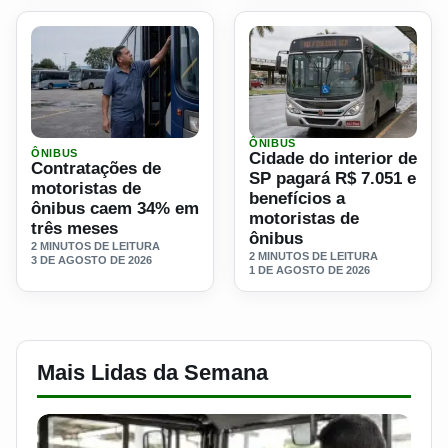
ÔNIBUS
Ler materia: Contratações de motoristas de ônibus caem 
Ler materia: Cidade do inte
ÔNIBUS
Cidade do interior de
Contratações de
SP pagará R$ 7.051 e
motoristas de
benefícios a
ônibus caem 34% em
motoristas de
três meses
ônibus
2 MINUTOS DE LEITURA
2 MINUTOS DE LEITURA
3 DE AGOSTO DE 2026
1 DE AGOSTO DE 2026
Mais Lidas da Semana