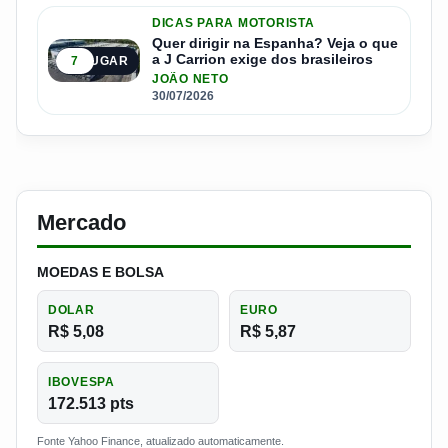
DICAS PARA MOTORISTA
Quer dirigir na Espanha? Veja o que
a J Carrion exige dos brasileiros
7
5º LUGAR
JOÃO NETO
30/07/2026
Mercado
MOEDAS E BOLSA
DOLAR
EURO
R$ 5,08
R$ 5,87
IBOVESPA
172.513 pts
Fonte Yahoo Finance, atualizado automaticamente.