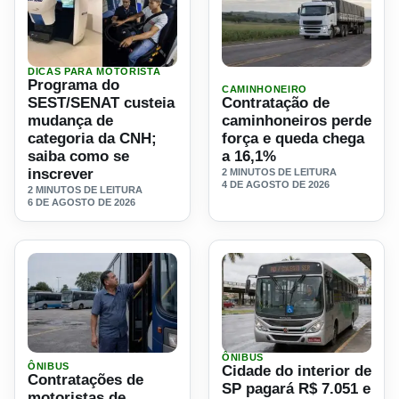
DICAS PARA MOTORISTA
Ler materia: Programa do SEST/SENAT custeia mudança d
Ler materia: Contratação d
Programa do
CAMINHONEIRO
SEST/SENAT custeia
Contratação de
mudança de
caminhoneiros perde
categoria da CNH;
força e queda chega
saiba como se
a 16,1%
inscrever
2 MINUTOS DE LEITURA
4 DE AGOSTO DE 2026
2 MINUTOS DE LEITURA
6 DE AGOSTO DE 2026
ÔNIBUS
Ler materia: Contratações de motoristas de ônibus caem 
Ler materia: Cidade do inte
ÔNIBUS
Cidade do interior de
Contratações de
SP pagará R$ 7.051 e
motoristas de