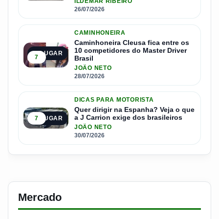
ILDEMAR RIBEIRO
26/07/2026
CAMINHONEIRA
Caminhoneira Cleusa fica entre os
10 competidores do Master Driver
4º LUGAR
7
Brasil
JOÃO NETO
28/07/2026
DICAS PARA MOTORISTA
Quer dirigir na Espanha? Veja o que
a J Carrion exige dos brasileiros
7
5º LUGAR
JOÃO NETO
30/07/2026
Mercado