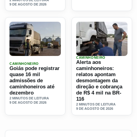
2 MINUTOS DE LEITURA
9 DE AGOSTO DE 2026
CAMINHONEIRO
Ler materia: Goiás pode registrar quase 16 mil admissões
Ler materia: Alerta aos ca
Alerta aos
CAMINHONEIRO
Goiás pode registrar
caminhoneiros:
quase 16 mil
relatos apontam
admissões de
desmontagem da
caminhoneiros até
direção e cobrança
dezembro
de R$ 4 mil na BR-
116
2 MINUTOS DE LEITURA
9 DE AGOSTO DE 2026
2 MINUTOS DE LEITURA
9 DE AGOSTO DE 2026