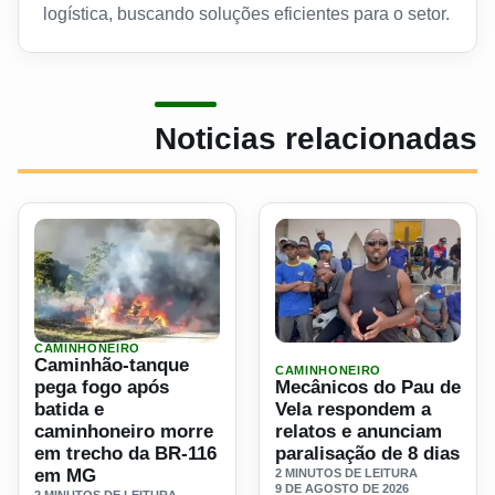
logística, buscando soluções eficientes para o setor.
Noticias relacionadas
CAMINHONEIRO
Ler materia: Caminhão-tanque pega fogo após batida e c
Ler materia: Mecânicos do 
Caminhão-tanque
CAMINHONEIRO
pega fogo após
Mecânicos do Pau de
batida e
Vela respondem a
caminhoneiro morre
relatos e anunciam
em trecho da BR-116
paralisação de 8 dias
em MG
2 MINUTOS DE LEITURA
9 DE AGOSTO DE 2026