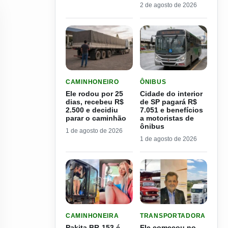
2 de agosto de 2026
LER MATERIA: ELE RODOU POR 25 DIAS, RECEB
LER MATERIA: CIDADE DO
CAMINHONEIRO
ÔNIBUS
Ele rodou por 25
Cidade do interior
dias, recebeu R$
de SP pagará R$
2.500 e decidiu
7.051 e benefícios
parar o caminhão
a motoristas de
ônibus
1 de agosto de 2026
1 de agosto de 2026
LER MATERIA: PAKITA BR-153 É CONSIDERADA
LER MATERIA: ELE COME
CAMINHONEIRA
TRANSPORTADORA
Pakita BR-153 é
Ele começou no