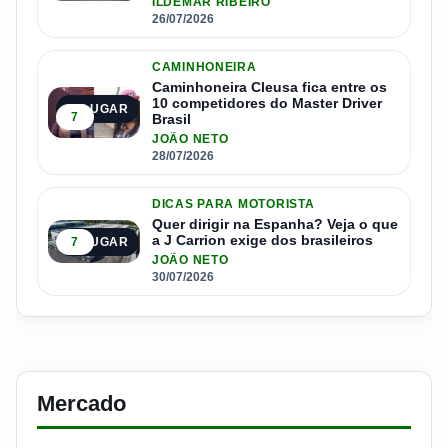
ILDEMAR RIBEIRO
26/07/2026
CAMINHONEIRA
Caminhoneira Cleusa fica entre os
10 competidores do Master Driver
4º LUGAR
7
Brasil
JOÃO NETO
28/07/2026
DICAS PARA MOTORISTA
Quer dirigir na Espanha? Veja o que
a J Carrion exige dos brasileiros
7
5º LUGAR
JOÃO NETO
30/07/2026
Mercado