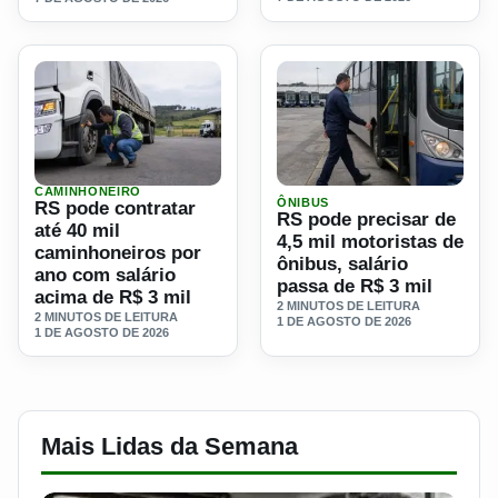
CAMINHONEIRO
Ler materia: RS pode contratar até 40 mil caminhoneiros p
Ler materia: RS pode precisa
ÔNIBUS
RS pode contratar
RS pode precisar de
até 40 mil
4,5 mil motoristas de
caminhoneiros por
ônibus, salário
ano com salário
passa de R$ 3 mil
acima de R$ 3 mil
2 MINUTOS DE LEITURA
2 MINUTOS DE LEITURA
1 DE AGOSTO DE 2026
1 DE AGOSTO DE 2026
Mais Lidas da Semana