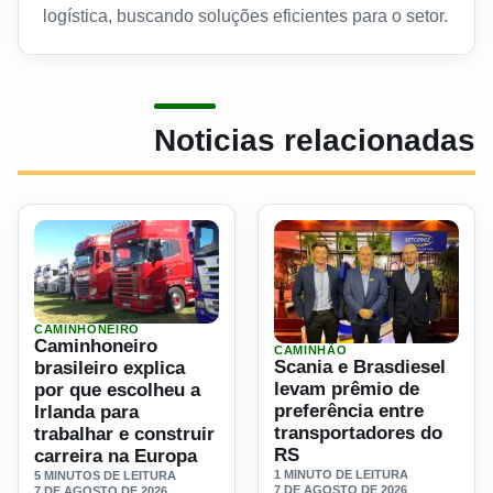
logística, buscando soluções eficientes para o setor.
Noticias relacionadas
CAMINHONEIRO
Ler materia: Caminhoneiro brasileiro explica por que escolh
Caminhoneiro
CAMINHÃO
Ler materia: Scania e Brasd
Scania e Brasdiesel
brasileiro explica
levam prêmio de
por que escolheu a
preferência entre
Irlanda para
transportadores do
trabalhar e construir
RS
carreira na Europa
1 MINUTO DE LEITURA
5 MINUTOS DE LEITURA
7 DE AGOSTO DE 2026
7 DE AGOSTO DE 2026