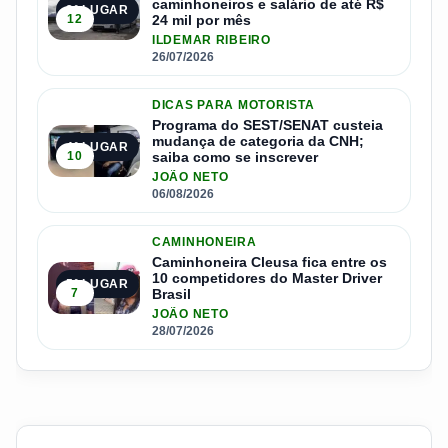
caminhoneiros e salário de até R$
3º LUGAR
12
24 mil por mês
ILDEMAR RIBEIRO
26/07/2026
DICAS PARA MOTORISTA
Programa do SEST/SENAT custeia
mudança de categoria da CNH;
4º LUGAR
10
saiba como se inscrever
JOÃO NETO
06/08/2026
CAMINHONEIRA
Caminhoneira Cleusa fica entre os
10 competidores do Master Driver
5º LUGAR
7
Brasil
JOÃO NETO
28/07/2026