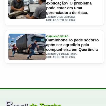
explicação? O problema
pode estar em uma
gerenciadora de risco.
1 MINUTO DE LEITURA
6 DE AGOSTO DE 2026
Ler materia: Perdeu um frete ou uma vaga de emprego se
CAMINHONEIRO
Caminhoneiro pede socorro
após ser agredido pela
companheira em Querência
2 MINUTOS DE LEITURA
3 DE AGOSTO DE 2026
Ler materia: Caminhoneiro pede socorro após ser agredi