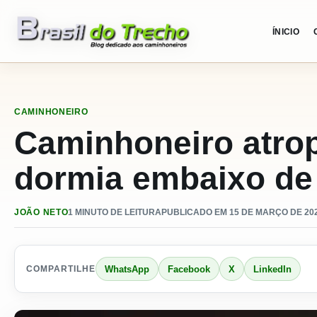
Pular para o conteudo
ÍNICIO
CAMINHONEIRO
Caminhoneiro atro
dormia embaixo de 
JOÃO NETO
1 MINUTO DE LEITURA
PUBLICADO EM 15 DE MARÇO DE 202
WhatsApp
Facebook
X
LinkedIn
COMPARTILHE