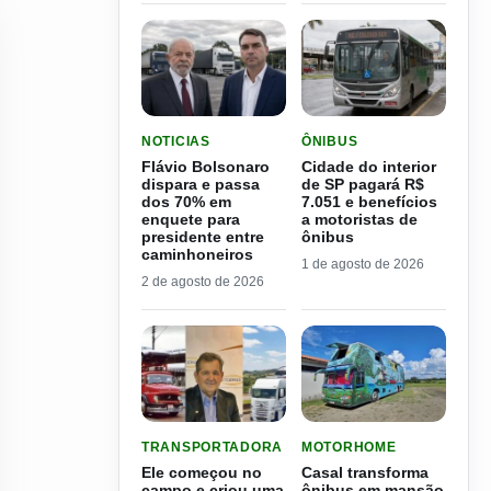
LER MATERIA: FLÁVIO BOLSONARO DISPARA E
LER MATERIA: CIDADE DO
NOTICIAS
ÔNIBUS
Flávio Bolsonaro
Cidade do interior
dispara e passa
de SP pagará R$
dos 70% em
7.051 e benefícios
enquete para
a motoristas de
presidente entre
ônibus
caminhoneiros
1 de agosto de 2026
2 de agosto de 2026
LER MATERIA: ELE COMEÇOU NO CAMPO E CRIO
LER MATERIA: CASAL TR
TRANSPORTADORA
MOTORHOME
Ele começou no
Casal transforma
campo e criou uma
ônibus em mansão