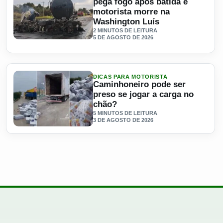
pega fogo após batida e
motorista morre na
Washington Luís
2 MINUTOS DE LEITURA
5 DE AGOSTO DE 2026
m explicação? O problema pode estar em uma gerenciadora de r
Ler materia: Caminhão com biodiesel pega fogo após batid
DICAS PARA MOTORISTA
Caminhoneiro pode ser
preso se jogar a carga no
chão?
5 MINUTOS DE LEITURA
3 DE AGOSTO DE 2026
do pela companheira em Querência
Ler materia: Caminhoneiro pode ser preso se jogar a carga