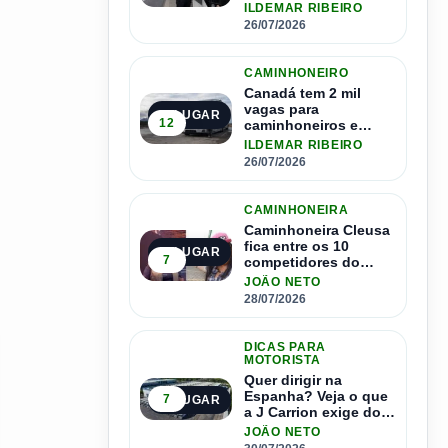
pode contratar até
ILDEMAR RIBEIRO
1.500 motoristas
26/07/2026
CAMINHONEIRO
Canadá tem 2 mil
vagas para
3º LUGAR
12
caminhoneiros e
salário de até R$ 24
ILDEMAR RIBEIRO
mil por mês
26/07/2026
CAMINHONEIRA
Caminhoneira Cleusa
fica entre os 10
4º LUGAR
7
competidores do
Master Driver Brasil
JOÃO NETO
28/07/2026
DICAS PARA
MOTORISTA
Quer dirigir na
Espanha? Veja o que
7
5º LUGAR
a J Carrion exige dos
brasileiros
JOÃO NETO