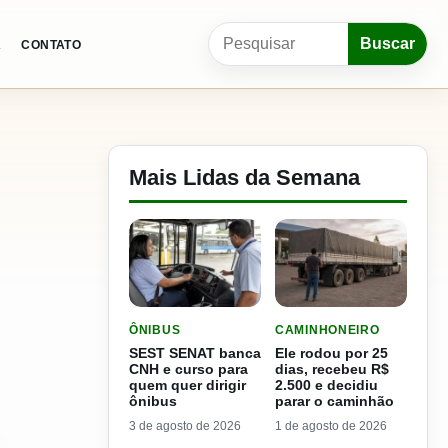
Pesquisar por:
Buscar
A
CONTATO
Mais Lidas da Semana
LER MATERIA: SEST SENAT BANCA CNH E CURS
LER MATERIA: ELE RODOU
ÔNIBUS
CAMINHONEIRO
SEST SENAT banca
Ele rodou por 25
CNH e curso para
dias, recebeu R$
quem quer dirigir
2.500 e decidiu
ônibus
parar o caminhão
3 de agosto de 2026
1 de agosto de 2026