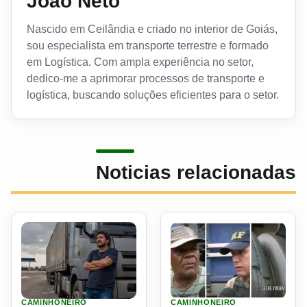
João Neto
Nascido em Ceilândia e criado no interior de Goiás,
sou especialista em transporte terrestre e formado
em Logística. Com ampla experiência no setor,
dedico-me a aprimorar processos de transporte e
logística, buscando soluções eficientes para o setor.
Noticias relacionadas
CAMINHONEIRO
CAMINHONEIRO
Ler materia: A boleia está ficando vazia Brasil já sente fa
Ler materia: Caminhoneiro v