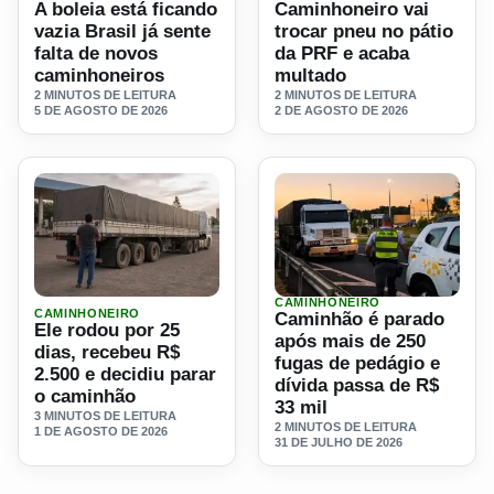
A boleia está ficando
Caminhoneiro vai
vazia Brasil já sente
trocar pneu no pátio
falta de novos
da PRF e acaba
caminhoneiros
multado
2 MINUTOS DE LEITURA
2 MINUTOS DE LEITURA
5 DE AGOSTO DE 2026
2 DE AGOSTO DE 2026
CAMINHONEIRO
Ler materia: Ele rodou por 25 dias, recebeu R$ 2.500 e de
Ler materia: Caminhão é pa
CAMINHONEIRO
Caminhão é parado
Ele rodou por 25
após mais de 250
dias, recebeu R$
fugas de pedágio e
2.500 e decidiu parar
dívida passa de R$
o caminhão
33 mil
3 MINUTOS DE LEITURA
2 MINUTOS DE LEITURA
1 DE AGOSTO DE 2026
31 DE JULHO DE 2026