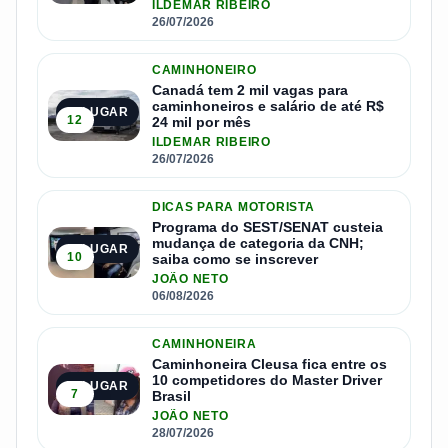
ILDEMAR RIBEIRO
26/07/2026
CAMINHONEIRO
Canadá tem 2 mil vagas para
caminhoneiros e salário de até R$
3º LUGAR
12
24 mil por mês
ILDEMAR RIBEIRO
26/07/2026
DICAS PARA MOTORISTA
Programa do SEST/SENAT custeia
mudança de categoria da CNH;
4º LUGAR
10
saiba como se inscrever
JOÃO NETO
06/08/2026
CAMINHONEIRA
Caminhoneira Cleusa fica entre os
10 competidores do Master Driver
5º LUGAR
7
Brasil
JOÃO NETO
28/07/2026