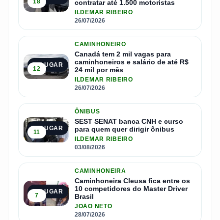
18
contratar até 1.500 motoristas
ILDEMAR RIBEIRO
26/07/2026
CAMINHONEIRO
Canadá tem 2 mil vagas para
caminhoneiros e salário de até R$
2º LUGAR
12
24 mil por mês
ILDEMAR RIBEIRO
26/07/2026
ÔNIBUS
SEST SENAT banca CNH e curso
3º LUGAR
para quem quer dirigir ônibus
11
ILDEMAR RIBEIRO
03/08/2026
CAMINHONEIRA
Caminhoneira Cleusa fica entre os
10 competidores do Master Driver
4º LUGAR
7
Brasil
JOÃO NETO
28/07/2026