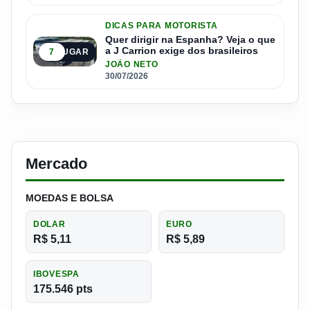
DICAS PARA MOTORISTA
Quer dirigir na Espanha? Veja o que
a J Carrion exige dos brasileiros
7
5º LUGAR
JOÃO NETO
30/07/2026
Mercado
MOEDAS E BOLSA
DOLAR
EURO
R$ 5,11
R$ 5,89
IBOVESPA
175.546 pts