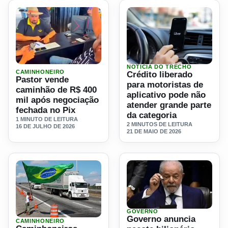
NOTICIA DO TRECHO
Ler materia: Pastor vende caminhão de R$ 400 mil após n
Ler materia: Crédito liberad
CAMINHONEIRO
Crédito liberado
Pastor vende
para motoristas de
caminhão de R$ 400
aplicativo pode não
mil após negociação
atender grande parte
fechada no Pix
da categoria
1 MINUTO DE LEITURA
2 MINUTOS DE LEITURA
16 DE JULHO DE 2026
21 DE MAIO DE 2026
GOVERNO
Ler materia: Governo anunci
Governo anuncia
CAMINHONEIRO
Ler materia: Caminhoneiros podem virar massa de manobra