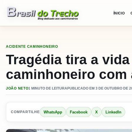
Pular para o conteudo
ÍNICIO
ACIDENTE
CAMINHONEIRO
Tragédia tira a vid
caminhoneiro com 
JOÃO NETO
1 MINUTO DE LEITURA
PUBLICADO EM 3 DE OUTUBRO DE 20
WhatsApp
Facebook
X
LinkedIn
COMPARTILHE