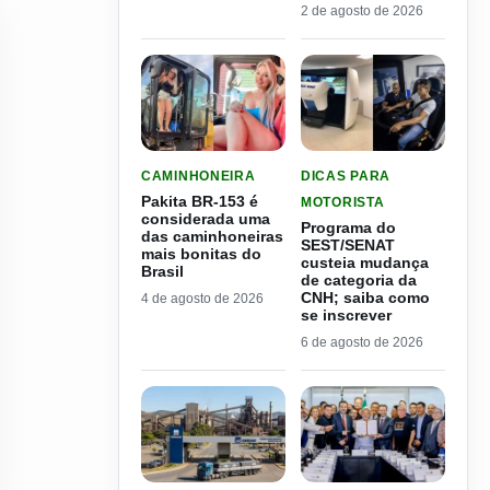
2 de agosto de 2026
LER MATERIA: PAKITA BR-153 É CONSIDERADA
LER MATERIA: PROGRAMA
CAMINHONEIRA
DICAS PARA
Pakita BR-153 é
MOTORISTA
considerada uma
Programa do
das caminhoneiras
SEST/SENAT
mais bonitas do
custeia mudança
Brasil
de categoria da
CNH; saiba como
4 de agosto de 2026
se inscrever
6 de agosto de 2026