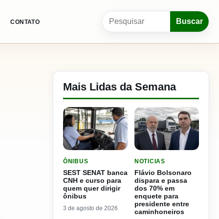
Pesquisar por:
Buscar
A
CONTATO
Mais Lidas da Semana
LER MATERIA: SEST SENAT BANCA CNH E CURS
LER MATERIA: FLÁVIO B
ÔNIBUS
NOTICIAS
SEST SENAT banca
Flávio Bolsonaro
CNH e curso para
dispara e passa
quem quer dirigir
dos 70% em
ônibus
enquete para
presidente entre
3 de agosto de 2026
caminhoneiros