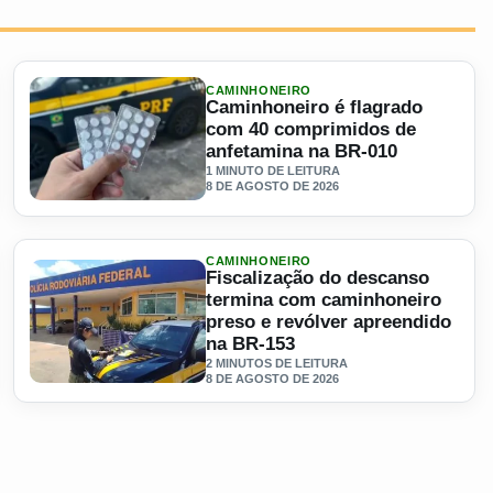
CAMINHONEIRO
Caminhoneiro é flagrado
com 40 comprimidos de
anfetamina na BR-010
1 MINUTO DE LEITURA
8 DE AGOSTO DE 2026
io da viagem
Ler materia: Caminhoneiro é flagrado com 40 comprimidos
CAMINHONEIRO
Fiscalização do descanso
termina com caminhoneiro
preso e revólver apreendido
na BR-153
2 MINUTOS DE LEITURA
8 DE AGOSTO DE 2026
 na GO-213
Ler materia: Fiscalização do descanso termina com caminh