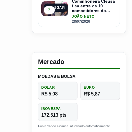
Caminhoneira Cleusa
fica entre os 10
5º LUGAR
7
competidores do
Master Driver Brasil
JOÃO NETO
28/07/2026
Mercado
MOEDAS E BOLSA
DOLAR
EURO
R$ 5,08
R$ 5,87
IBOVESPA
172.513 pts
Fonte Yahoo Finance, atualizado automaticamente.