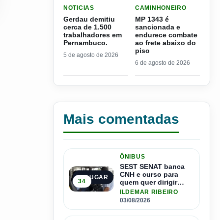
LER MATERIA: GERDAU DEMITIU CERCA DE 1.
LER MATERIA: MP 1343 É
NOTICIAS
CAMINHONEIRO
Gerdau demitiu
MP 1343 é
cerca de 1.500
sancionada e
trabalhadores em
endurece combate
Pernambuco.
ao frete abaixo do
piso
5 de agosto de 2026
6 de agosto de 2026
Mais comentadas
ÔNIBUS
SEST SENAT banca
CNH e curso para
1º LUGAR
34
quem quer dirigir
ônibus
ILDEMAR RIBEIRO
03/08/2026