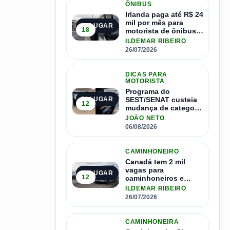
ÔNIBUS
Irlanda paga até R$ 24
mil por mês para
2º LUGAR
18
motorista de ônibus e
pode contratar até
ILDEMAR RIBEIRO
1.500 motoristas
26/07/2026
DICAS PARA
MOTORISTA
Programa do
SEST/SENAT custeia
3º LUGAR
12
mudança de categoria
da CNH; saiba como
JOÃO NETO
se inscrever
06/08/2026
CAMINHONEIRO
Canadá tem 2 mil
vagas para
4º LUGAR
12
caminhoneiros e
salário de até R$ 24
ILDEMAR RIBEIRO
mil por mês
26/07/2026
CAMINHONEIRA