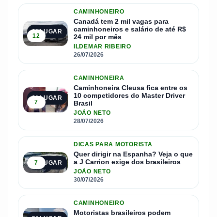
CAMINHONEIRO
Canadá tem 2 mil vagas para
caminhoneiros e salário de até R$
2º LUGAR
12
24 mil por mês
ILDEMAR RIBEIRO
26/07/2026
CAMINHONEIRA
Caminhoneira Cleusa fica entre os
10 competidores do Master Driver
3º LUGAR
7
Brasil
JOÃO NETO
28/07/2026
DICAS PARA MOTORISTA
Quer dirigir na Espanha? Veja o que
a J Carrion exige dos brasileiros
7
4º LUGAR
JOÃO NETO
30/07/2026
CAMINHONEIRO
Motoristas brasileiros podem