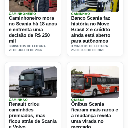
CAMINHONEIRO
CAMINHÃO
Ler materia: Caminhoneiro mora no Scania há 18 anos e e
Ler materia: Banco Scania f
Caminhoneiro mora
Banco Scania faz
no Scania há 18 anos
história no Move
e enfrenta uma
Brasil 2 e crédito
decisão de R$ 250
ainda está aberto
mil
para autônomos
3 MINUTOS DE LEITURA
3 MINUTOS DE LEITURA
26 DE JULHO DE 2026
25 DE JULHO DE 2026
CAMINHÃO
ÔNIBUS
Ler materia: Renault criou caminhões premiados, mas ficou
Ler materia: Ônibus Scania
Renault criou
Ônibus Scania
caminhões
ficaram mais raros e
premiados, mas
a mudança revela
ficou atrás de Scania
uma virada no
e Volvo
mercado