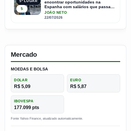
5º LUGAR
encontrar oportunidades na
Espanha com salários que passam
5
de R$ 17 mil por mês
JOÃO NETO
22/07/2026
Mercado
MOEDAS E BOLSA
DOLAR
EURO
R$ 5,09
R$ 5,87
IBOVESPA
177.099 pts
Fonte Yahoo Finance, atualizado automaticamente.