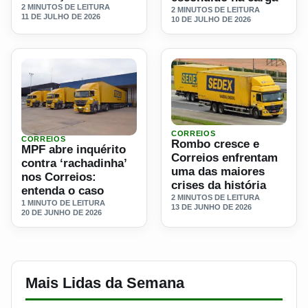
2 MINUTOS DE LEITURA
2 MINUTOS DE LEITURA
11 DE JULHO DE 2026
10 DE JULHO DE 2026
Ler materia: Rombo cresce e
CORREIOS
CORREIOS
Ler materia: MPF abre inquérito contra ‘rachadinha’ nos Co
Rombo cresce e
MPF abre inquérito
Correios enfrentam
contra ‘rachadinha’
uma das maiores
nos Correios:
crises da história
entenda o caso
2 MINUTOS DE LEITURA
1 MINUTO DE LEITURA
13 DE JUNHO DE 2026
20 DE JUNHO DE 2026
Mais Lidas da Semana