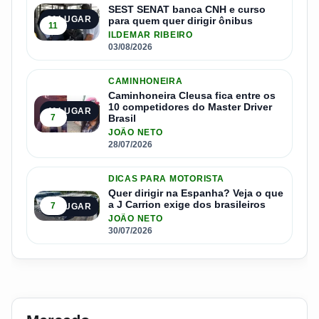
SEST SENAT banca CNH e curso
3º LUGAR
para quem quer dirigir ônibus
11
ILDEMAR RIBEIRO
03/08/2026
CAMINHONEIRA
Caminhoneira Cleusa fica entre os
10 competidores do Master Driver
4º LUGAR
7
Brasil
JOÃO NETO
28/07/2026
DICAS PARA MOTORISTA
Quer dirigir na Espanha? Veja o que
a J Carrion exige dos brasileiros
7
5º LUGAR
JOÃO NETO
30/07/2026