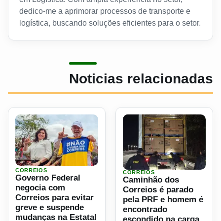
dedico-me a aprimorar processos de transporte e
logística, buscando soluções eficientes para o setor.
Noticias relacionadas
Ler materia: Governo Federal negocia com Correios para e
CORREIOS
CORREIOS
Ler materia: Caminhão dos 
Governo Federal
Caminhão dos
negocia com
Correios é parado
Correios para evitar
pela PRF e homem é
greve e suspende
encontrado
mudanças na Estatal
escondido na carga