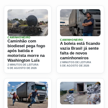
CAMINHONEIRO
Ler materia: Caminhão com biodiesel pega fogo após batid
Ler materia: A boleia está f
CAMINHONEIRO
Caminhão com
A boleia está ficando
biodiesel pega fogo
vazia Brasil já sente
após batida e
falta de novos
motorista morre na
caminhoneiros
Washington Luís
2 MINUTOS DE LEITURA
2 MINUTOS DE LEITURA
5 DE AGOSTO DE 2026
5 DE AGOSTO DE 2026
Ler materia: Caminhoneiro p