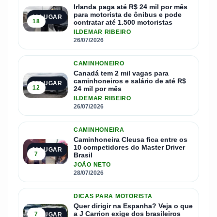
Irlanda paga até R$ 24 mil por mês
para motorista de ônibus e pode
1º LUGAR
18
contratar até 1.500 motoristas
ILDEMAR RIBEIRO
26/07/2026
CAMINHONEIRO
Canadá tem 2 mil vagas para
caminhoneiros e salário de até R$
2º LUGAR
12
24 mil por mês
ILDEMAR RIBEIRO
26/07/2026
CAMINHONEIRA
Caminhoneira Cleusa fica entre os
10 competidores do Master Driver
3º LUGAR
7
Brasil
JOÃO NETO
28/07/2026
DICAS PARA MOTORISTA
Quer dirigir na Espanha? Veja o que
a J Carrion exige dos brasileiros
7
4º LUGAR