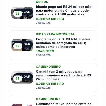
ÔNIBUS
Irlanda paga até R$ 24 mil por mês
para motorista de ônibus e pode
2º LUGAR
18
contratar até 1.500 motoristas
ILDEMAR RIBEIRO
26/07/2026
DICAS PARA MOTORISTA
Programa do SEST/SENAT custeia
mudança de categoria da CNH;
3º LUGAR
12
saiba como se inscrever
JOÃO NETO
06/08/2026
CAMINHONEIRO
Canadá tem 2 mil vagas para
caminhoneiros e salário de até R$
4º LUGAR
12
24 mil por mês
ILDEMAR RIBEIRO
26/07/2026
CAMINHONEIRA
Caminhoneira Cleusa fica entre os