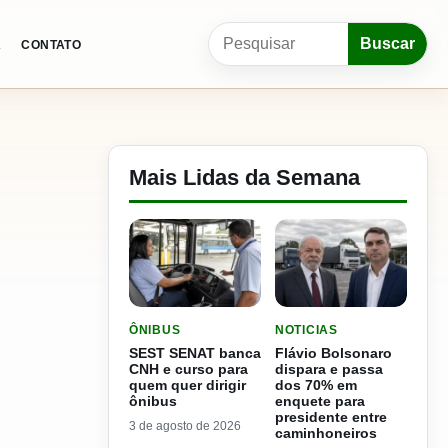
Pesquisar por:
Buscar
A
CONTATO
Mais Lidas da Semana
LER MATERIA: SEST SENAT BANCA CNH E CURS
LER MATERIA: FLÁVIO B
ÔNIBUS
NOTICIAS
SEST SENAT banca
Flávio Bolsonaro
CNH e curso para
dispara e passa
quem quer dirigir
dos 70% em
ônibus
enquete para
presidente entre
3 de agosto de 2026
caminhoneiros