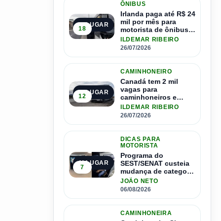
ÔNIBUS
Irlanda paga até R$ 24
mil por mês para
2º LUGAR
18
motorista de ônibus e
pode contratar até
ILDEMAR RIBEIRO
1.500 motoristas
26/07/2026
CAMINHONEIRO
Canadá tem 2 mil
vagas para
3º LUGAR
12
caminhoneiros e
salário de até R$ 24
ILDEMAR RIBEIRO
mil por mês
26/07/2026
DICAS PARA
MOTORISTA
Programa do
SEST/SENAT custeia
4º LUGAR
7
mudança de categoria
da CNH; saiba como
JOÃO NETO
se inscrever
06/08/2026
CAMINHONEIRA