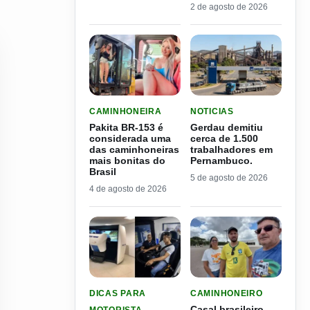
2 de agosto de 2026
LER MATERIA: PAKITA BR-153 É CONSIDERADA
LER MATERIA: GERDAU D
CAMINHONEIRA
NOTICIAS
Pakita BR-153 é
Gerdau demitiu
considerada uma
cerca de 1.500
das caminhoneiras
trabalhadores em
mais bonitas do
Pernambuco.
Brasil
5 de agosto de 2026
4 de agosto de 2026
LER MATERIA: PROGRAMA DO SEST/SENAT CUS
LER MATERIA: CASAL BR
DICAS PARA
CAMINHONEIRO
Casal brasileiro