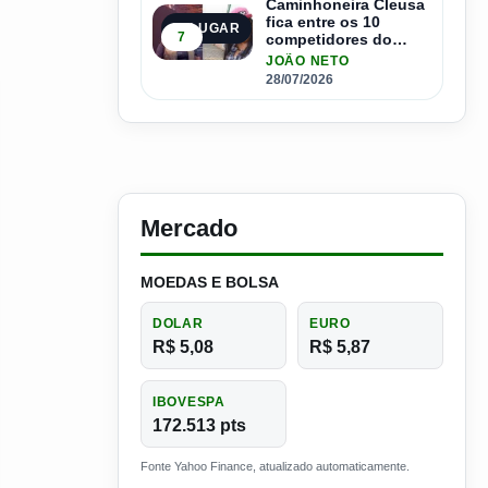
Caminhoneira Cleusa
fica entre os 10
5º LUGAR
7
competidores do
Master Driver Brasil
JOÃO NETO
28/07/2026
Mercado
MOEDAS E BOLSA
DOLAR
EURO
R$ 5,08
R$ 5,87
IBOVESPA
172.513 pts
Fonte Yahoo Finance, atualizado automaticamente.