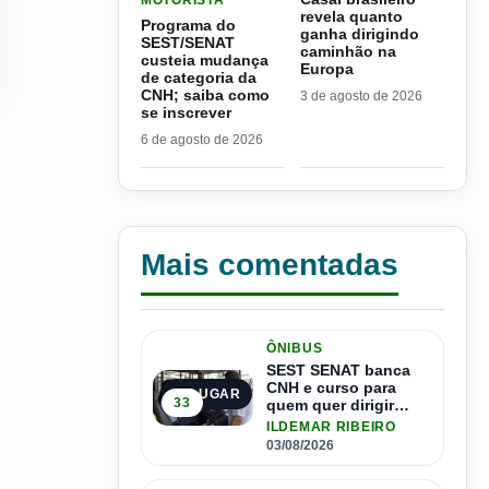
MOTORISTA
revela quanto
Programa do
ganha dirigindo
SEST/SENAT
caminhão na
custeia mudança
Europa
de categoria da
CNH; saiba como
3 de agosto de 2026
se inscrever
6 de agosto de 2026
Mais comentadas
ÔNIBUS
SEST SENAT banca
CNH e curso para
1º LUGAR
33
quem quer dirigir
ônibus
ILDEMAR RIBEIRO
03/08/2026