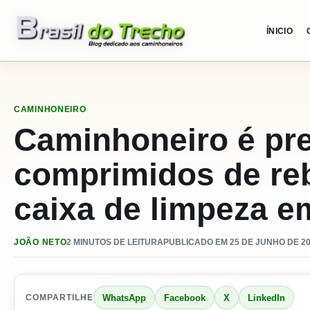
Pular para o conteudo
ÍNICIO
CAMINHONEIRO
Caminhoneiro é pr
comprimidos de re
caixa de limpeza e
JOÃO NETO
2 MINUTOS DE LEITURA
PUBLICADO EM 25 DE JUNHO DE 20
WhatsApp
Facebook
X
LinkedIn
COMPARTILHE