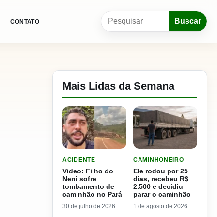
Pesquisar por:
Buscar
A
CONTATO
Mais Lidas da Semana
LER MATERIA: VIDEO: FILHO DO NENI SOFRE 
LER MATERIA: ELE RODOU
ACIDENTE
CAMINHONEIRO
Video: Filho do
Ele rodou por 25
Neni sofre
dias, recebeu R$
tombamento de
2.500 e decidiu
caminhão no Pará
parar o caminhão
30 de julho de 2026
1 de agosto de 2026