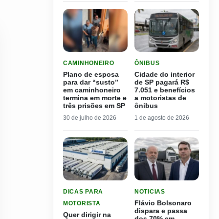
LER MATERIA: PLANO DE ESPOSA PARA DAR “S
LER MATERIA: CIDADE DO
CAMINHONEIRO
ÔNIBUS
Plano de esposa
Cidade do interior
para dar “susto”
de SP pagará R$
em caminhoneiro
7.051 e benefícios
termina em morte e
a motoristas de
três prisões em SP
ônibus
30 de julho de 2026
1 de agosto de 2026
LER MATERIA: QUER DIRIGIR NA ESPANHA? VEJ
LER MATERIA: FLÁVIO B
DICAS PARA
NOTICIAS
Flávio Bolsonaro
MOTORISTA
dispara e passa
Quer dirigir na
dos 70% em