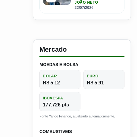
Espanha com salários
JOÃO NETO
que passam de R$ 17
22/07/2026
mil por mês
Mercado
MOEDAS E BOLSA
DOLAR
EURO
R$ 5,12
R$ 5,91
IBOVESPA
177.726 pts
Fonte Yahoo Finance, atualizado automaticamente.
COMBUSTIVEIS