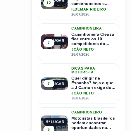
2º LUGAR
12
caminhoneiros e
salário de até R$ 24
ILDEMAR RIBEIRO
mil por mês
26/07/2026
CAMINHONEIRA
Caminhoneira Cleusa
fica entre os 10
3º LUGAR
7
competidores do
Master Driver Brasil
JOÃO NETO
28/07/2026
DICAS PARA
MOTORISTA
Quer dirigir na
Espanha? Veja o que
7
4º LUGAR
a J Carrion exige dos
brasileiros
JOÃO NETO
30/07/2026
CAMINHONEIRO
Motoristas brasileiros
5º LUGAR
podem encontrar
oportunidades na
5