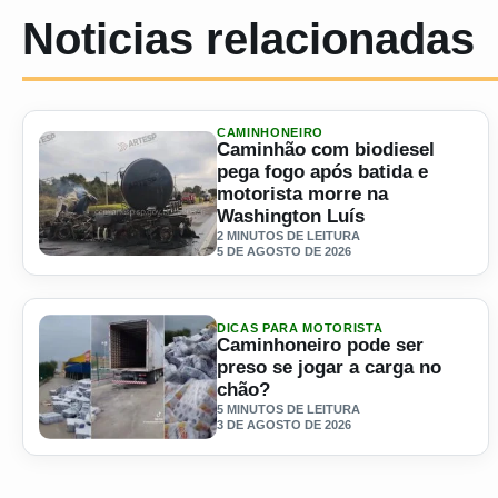
Noticias relacionadas
CAMINHONEIRO
Caminhão com biodiesel
pega fogo após batida e
motorista morre na
Washington Luís
2 MINUTOS DE LEITURA
5 DE AGOSTO DE 2026
Ler materia: Caminhão com biodiesel pega fogo após bati
DICAS PARA MOTORISTA
Caminhoneiro pode ser
preso se jogar a carga no
chão?
5 MINUTOS DE LEITURA
3 DE AGOSTO DE 2026
Ler materia: Caminhoneiro pode ser preso se jogar a carg