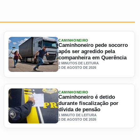
CAMINHONEIRO
Caminhoneiro pede socorro
após ser agredido pela
companheira em Querência
2 MINUTOS DE LEITURA
3 DE AGOSTO DE 2026
da e motorista morre na Washington Luís
Ler materia: Caminhoneiro pede socorro após ser agredid
CAMINHONEIRO
Caminhoneiro é detido
durante fiscalização por
dívida de pensão
1 MINUTO DE LEITURA
3 DE AGOSTO DE 2026
a no chão?
Ler materia: Caminhoneiro é detido durante fiscalização po