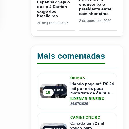
Espanha? Veja o
enquete para
que a J Carrion
presidente entre
exige dos
caminhoneiros
brasileiros
2 de agosto de 2026
30 de julho de 2026
Mais comentadas
ÔNIBUS
Irlanda paga até R$ 24
mil por mês para
1º LUGAR
18
motorista de ônibus e
pode contratar até
ILDEMAR RIBEIRO
1.500 motoristas
26/07/2026
CAMINHONEIRO
Canadá tem 2 mil
vagas para