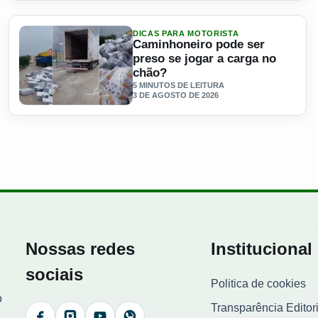
DICAS PARA MOTORISTA
Caminhoneiro pode ser
preso se jogar a carga no
chão?
5 MINUTOS DE LEITURA
3 DE AGOSTO DE 2026
do pela companheira em Querência
Ler materia: Caminhoneiro pode ser preso se jogar a carga
Nossas redes
Institucional
sociais
Politica de cookies
o
Transparência Editori