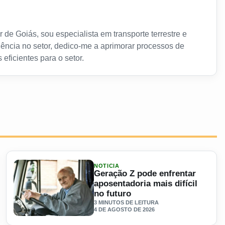
 de Goiás, sou especialista em transporte terrestre e
ência no setor, dedico-me a aprimorar processos de
 eficientes para o setor.
NOTICIA
Geração Z pode enfrentar
aposentadoria mais difícil
no futuro
3 MINUTOS DE LEITURA
4 DE AGOSTO DE 2026
da e motorista morre na Washington Luís
Ler materia: Geração Z pode enfrentar aposentadoria mais di