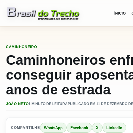
Pular para o conteudo
ÍNICIO
CAMINHONEIRO
Caminhoneiros enf
conseguir aposent
anos de estrada
JOÃO NETO
1 MINUTO DE LEITURA
PUBLICADO EM 11 DE DEZEMBRO DE 
WhatsApp
Facebook
X
LinkedIn
COMPARTILHE