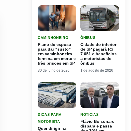
LER MATERIA: PLANO DE ESPOSA PARA DAR “S
LER MATERIA: CIDADE DO
CAMINHONEIRO
ÔNIBUS
Plano de esposa
Cidade do interior
para dar “susto”
de SP pagará R$
em caminhoneiro
7.051 e benefícios
termina em morte e
a motoristas de
três prisões em SP
ônibus
30 de julho de 2026
1 de agosto de 2026
LER MATERIA: QUER DIRIGIR NA ESPANHA? VEJ
LER MATERIA: FLÁVIO B
DICAS PARA
NOTICIAS
Flávio Bolsonaro
MOTORISTA
dispara e passa
Quer dirigir na
dos 70% em