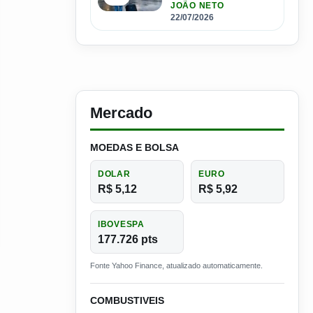
Espanha com salários
JOÃO NETO
que passam de R$ 17
22/07/2026
mil por mês
Mercado
MOEDAS E BOLSA
DOLAR
EURO
R$ 5,12
R$ 5,92
IBOVESPA
177.726 pts
Fonte Yahoo Finance, atualizado automaticamente.
COMBUSTIVEIS