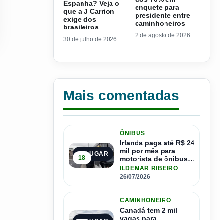
Espanha? Veja o
enquete para
que a J Carrion
presidente entre
exige dos
caminhoneiros
brasileiros
2 de agosto de 2026
30 de julho de 2026
Mais comentadas
ÔNIBUS
Irlanda paga até R$ 24
mil por mês para
1º LUGAR
18
motorista de ônibus e
pode contratar até
ILDEMAR RIBEIRO
1.500 motoristas
26/07/2026
CAMINHONEIRO
Canadá tem 2 mil
vagas para