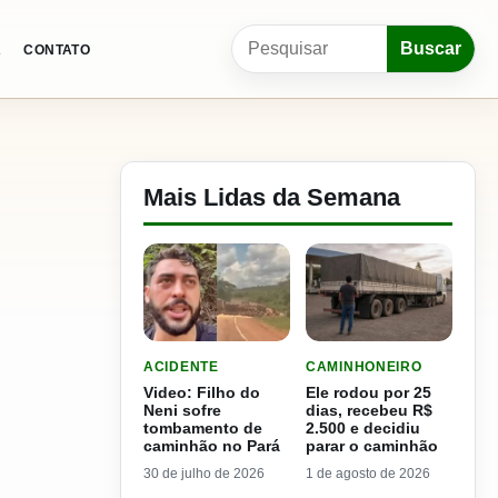
Pesquisar por:
Buscar
A
CONTATO
Mais Lidas da Semana
LER MATERIA: VIDEO: FILHO DO NENI SOFRE 
LER MATERIA: ELE RODOU
ACIDENTE
CAMINHONEIRO
Video: Filho do
Ele rodou por 25
Neni sofre
dias, recebeu R$
tombamento de
2.500 e decidiu
caminhão no Pará
parar o caminhão
30 de julho de 2026
1 de agosto de 2026