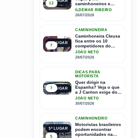
2º LUGAR
12
caminhoneiros e
salário de até R$ 24
ILDEMAR RIBEIRO
mil por mês
26/07/2026
CAMINHONEIRA
Caminhoneira Cleusa
fica entre os 10
3º LUGAR
7
competidores do
Master Driver Brasil
JOÃO NETO
28/07/2026
DICAS PARA
MOTORISTA
Quer dirigir na
Espanha? Veja o que
7
4º LUGAR
a J Carrion exige dos
brasileiros
JOÃO NETO
30/07/2026
CAMINHONEIRO
Motoristas brasileiros
5º LUGAR
podem encontrar
oportunidades na
5