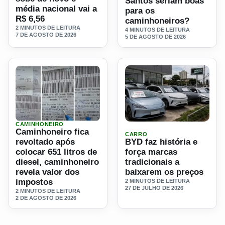
Santos seriam boas
média nacional vai a
para os
R$ 6,56
caminhoneiros?
2 MINUTOS DE LEITURA
4 MINUTOS DE LEITURA
7 DE AGOSTO DE 2026
5 DE AGOSTO DE 2026
CAMINHONEIRO
Ler materia: Caminhoneiro fica revoltado após colocar 651 
Ler materia: BYD faz históri
Caminhoneiro fica
CARRO
revoltado após
BYD faz história e
colocar 651 litros de
força marcas
diesel, caminhoneiro
tradicionais a
revela valor dos
baixarem os preços
impostos
2 MINUTOS DE LEITURA
27 DE JULHO DE 2026
2 MINUTOS DE LEITURA
2 DE AGOSTO DE 2026