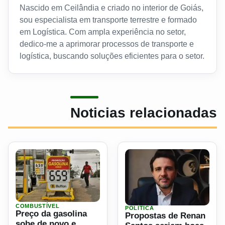
Nascido em Ceilândia e criado no interior de Goiás,
sou especialista em transporte terrestre e formado
em Logística. Com ampla experiência no setor,
dedico-me a aprimorar processos de transporte e
logística, buscando soluções eficientes para o setor.
Noticias relacionadas
Ler materia: Preço da gasolina sobe de novo e média nacio
COMBUSTÍVEL
POLÍTICA
Ler materia: Propostas de 
Preço da gasolina
Propostas de Renan
sobe de novo e