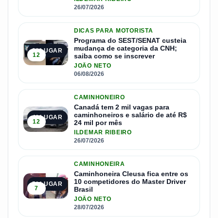
26/07/2026
DICAS PARA MOTORISTA
Programa do SEST/SENAT custeia
mudança de categoria da CNH;
3º LUGAR
12
saiba como se inscrever
JOÃO NETO
06/08/2026
CAMINHONEIRO
Canadá tem 2 mil vagas para
caminhoneiros e salário de até R$
4º LUGAR
12
24 mil por mês
ILDEMAR RIBEIRO
26/07/2026
CAMINHONEIRA
Caminhoneira Cleusa fica entre os
10 competidores do Master Driver
5º LUGAR
7
Brasil
JOÃO NETO
28/07/2026