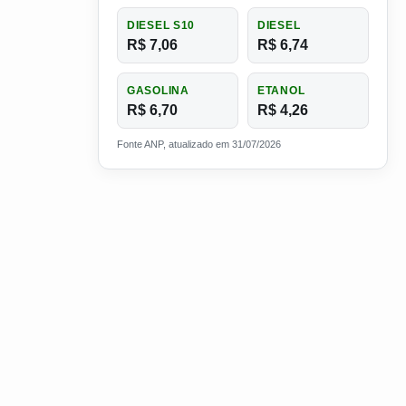
DIESEL S10
DIESEL
R$ 7,06
R$ 6,74
GASOLINA
ETANOL
R$ 6,70
R$ 4,26
Fonte ANP, atualizado em 31/07/2026
isco.
a e motorista morre na Washington Luís