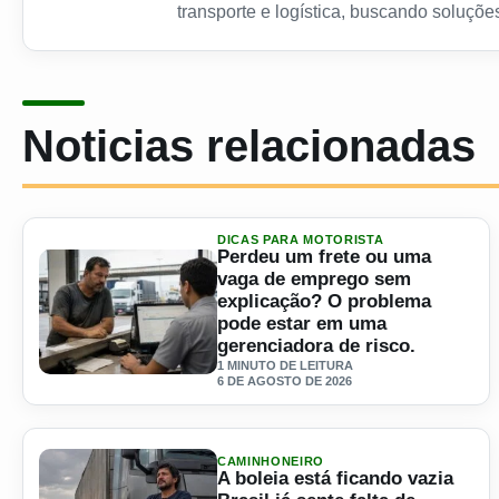
transporte e logística, buscando soluções
Noticias relacionadas
DICAS PARA MOTORISTA
Perdeu um frete ou uma
vaga de emprego sem
explicação? O problema
pode estar em uma
gerenciadora de risco.
1 MINUTO DE LEITURA
6 DE AGOSTO DE 2026
Ler materia: Perdeu um frete ou uma vaga de emprego se
CAMINHONEIRO
A boleia está ficando vazia