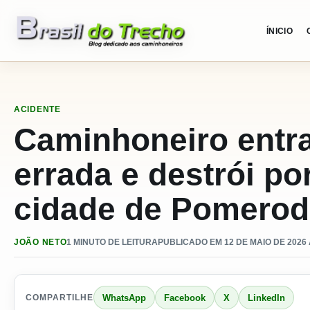
Pular para o conteudo
ÍNICIO
ACIDENTE
Caminhoneiro ent
errada e destrói por
cidade de Pomerod
JOÃO NETO
1 MINUTO DE LEITURA
PUBLICADO EM 12 DE MAIO DE 2026 
WhatsApp
Facebook
X
LinkedIn
COMPARTILHE