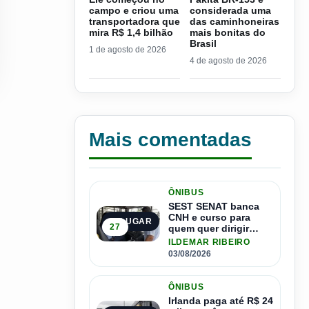
campo e criou uma
considerada uma
transportadora que
das caminhoneiras
mira R$ 1,4 bilhão
mais bonitas do
Brasil
1 de agosto de 2026
4 de agosto de 2026
Mais comentadas
ÔNIBUS
SEST SENAT banca
CNH e curso para
1º LUGAR
27
quem quer dirigir
ônibus
ILDEMAR RIBEIRO
03/08/2026
ÔNIBUS
Irlanda paga até R$ 24