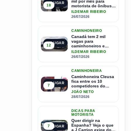
mil por mês para
2º LUGAR
18
motorista de ônibus e
pode contratar até
ILDEMAR RIBEIRO
1.500 motoristas
26/07/2026
CAMINHONEIRO
Canadá tem 2 mil
vagas para
3º LUGAR
12
caminhoneiros e
salário de até R$ 24
ILDEMAR RIBEIRO
mil por mês
26/07/2026
CAMINHONEIRA
Caminhoneira Cleusa
fica entre os 10
4º LUGAR
7
competidores do
Master Driver Brasil
JOÃO NETO
28/07/2026
DICAS PARA
MOTORISTA
Quer dirigir na
Espanha? Veja o que
7
5º LUGAR
a J Carrion exige dos