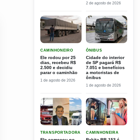
2 de agosto de 2026
LER MATERIA: ELE RODOU POR 25 DIAS, RECEB
LER MATERIA: CIDADE DO
CAMINHONEIRO
ÔNIBUS
Ele rodou por 25
Cidade do interior
dias, recebeu R$
de SP pagará R$
2.500 e decidiu
7.051 e benefícios
parar o caminhão
a motoristas de
ônibus
1 de agosto de 2026
1 de agosto de 2026
LER MATERIA: ELE COMEÇOU NO CAMPO E CRIO
LER MATERIA: PAKITA BR
TRANSPORTADORA
CAMINHONEIRA
Ele começou no
Pakita BR-153 é