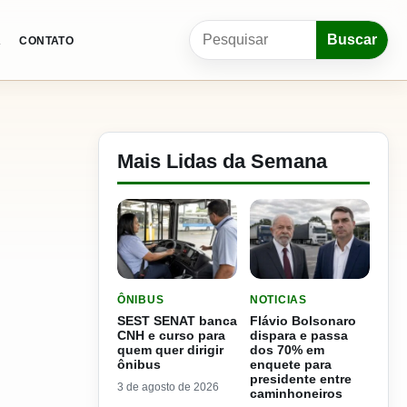
Pesquisar por:
Buscar
A
CONTATO
Mais Lidas da Semana
LER MATERIA: SEST SENAT BANCA CNH E CURS
LER MATERIA: FLÁVIO B
ÔNIBUS
NOTICIAS
SEST SENAT banca
Flávio Bolsonaro
CNH e curso para
dispara e passa
quem quer dirigir
dos 70% em
ônibus
enquete para
presidente entre
3 de agosto de 2026
caminhoneiros