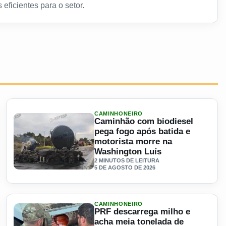
 eficientes para o setor.
CAMINHONEIRO
Caminhão com biodiesel
pega fogo após batida e
motorista morre na
Washington Luís
2 MINUTOS DE LEITURA
5 DE AGOSTO DE 2026
m explicação? O problema pode estar em uma gerenciadora de r
Ler materia: Caminhão com biodiesel pega fogo após batid
CAMINHONEIRO
PRF descarrega milho e
acha meia tonelada de