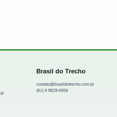
de maconha escondida no tanque
Brasil do Trecho
contato@brasildotrecho.com.br
(61) 9 9829-0956
al
Contador de visitantes