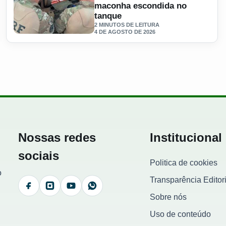
maconha escondida no
tanque
2 MINUTOS DE LEITURA
4 DE AGOSTO DE 2026
lta de novos caminhoneiros
Ler materia: PRF descarrega milho e acha meia tonelada 
Nossas redes
Institucional
sociais
Politica de cookies
o
Transparência Editori
Facebook
Instagram
YouTube
WhatsApp
Sobre nós
Uso de conteúdo