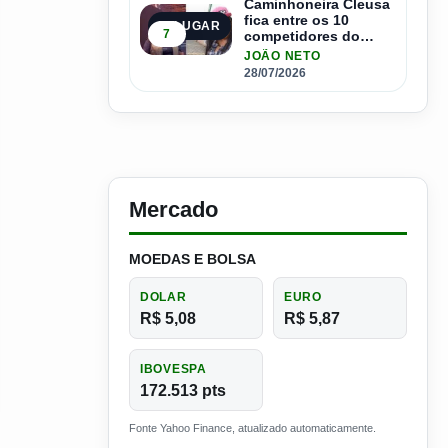
Caminhoneira Cleusa
fica entre os 10
5º LUGAR
7
competidores do
Master Driver Brasil
JOÃO NETO
28/07/2026
Mercado
MOEDAS E BOLSA
DOLAR
EURO
R$ 5,08
R$ 5,87
IBOVESPA
172.513 pts
Fonte Yahoo Finance, atualizado automaticamente.