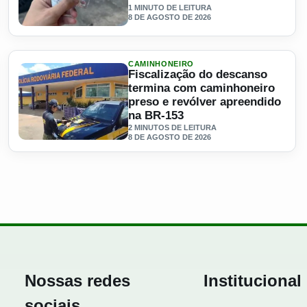
1 MINUTO DE LEITURA
8 DE AGOSTO DE 2026
io da viagem
Ler materia: Caminhoneiro é flagrado com 40 comprimidos
CAMINHONEIRO
Fiscalização do descanso
termina com caminhoneiro
preso e revólver apreendido
na BR-153
2 MINUTOS DE LEITURA
8 DE AGOSTO DE 2026
 na GO-213
Ler materia: Fiscalização do descanso termina com caminh
Nossas redes
Institucional
sociais