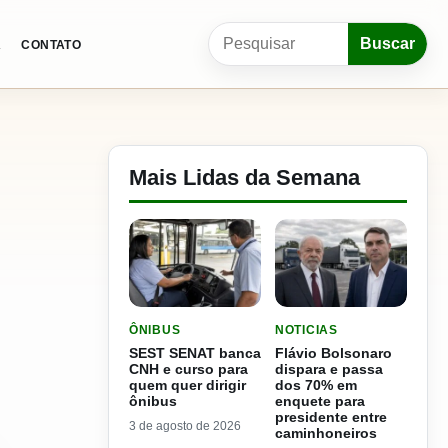
Pesquisar por:
Buscar
A
CONTATO
Mais Lidas da Semana
LER MATERIA: SEST SENAT BANCA CNH E CURS
LER MATERIA: FLÁVIO B
ÔNIBUS
NOTICIAS
SEST SENAT banca
Flávio Bolsonaro
CNH e curso para
dispara e passa
quem quer dirigir
dos 70% em
ônibus
enquete para
presidente entre
3 de agosto de 2026
caminhoneiros