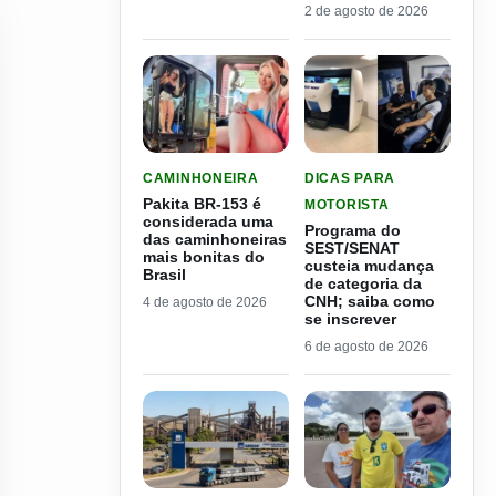
2 de agosto de 2026
LER MATERIA: PAKITA BR-153 É CONSIDERADA
LER MATERIA: PROGRAMA
CAMINHONEIRA
DICAS PARA
Pakita BR-153 é
MOTORISTA
considerada uma
Programa do
das caminhoneiras
SEST/SENAT
mais bonitas do
custeia mudança
Brasil
de categoria da
CNH; saiba como
4 de agosto de 2026
se inscrever
6 de agosto de 2026