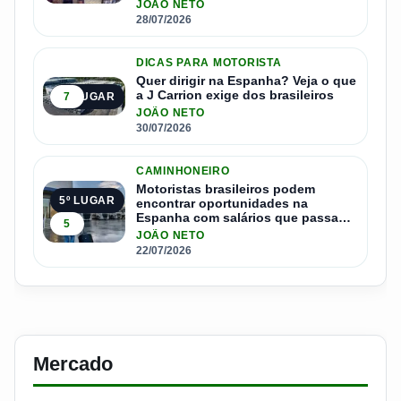
JOÃO NETO
28/07/2026
DICAS PARA MOTORISTA
Quer dirigir na Espanha? Veja o que
a J Carrion exige dos brasileiros
7
4º LUGAR
JOÃO NETO
30/07/2026
CAMINHONEIRO
Motoristas brasileiros podem
5º LUGAR
encontrar oportunidades na
Espanha com salários que passam
5
de R$ 17 mil por mês
JOÃO NETO
22/07/2026
Mercado