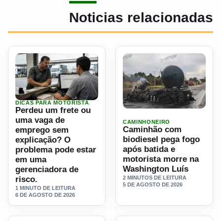
Noticias relacionadas
DICAS PARA MOTORISTA
Ler materia: Perdeu um frete ou uma vaga de emprego sem
Perdeu um frete ou
Ler materia: Caminhão com 
uma vaga de
CAMINHONEIRO
Caminhão com
emprego sem
biodiesel pega fogo
explicação? O
após batida e
problema pode estar
motorista morre na
em uma
Washington Luís
gerenciadora de
2 MINUTOS DE LEITURA
risco.
5 DE AGOSTO DE 2026
1 MINUTO DE LEITURA
6 DE AGOSTO DE 2026