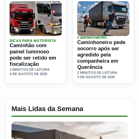
CAMINHONEIRO
Ler materia: Caminhão com painel luminoso pode ser retid
Ler materia: Caminhoneiro 
DICAS PARA MOTORISTA
Caminhoneiro pede
Caminhão com
socorro após ser
painel luminoso
agredido pela
pode ser retido em
companheira em
fiscalização
Querência
3 MINUTOS DE LEITURA
2 MINUTOS DE LEITURA
4 DE AGOSTO DE 2026
3 DE AGOSTO DE 2026
Mais Lidas da Semana