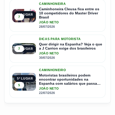
CAMINHONEIRA
Caminhoneira Cleusa fica entre os
10 competidores do Master Driver
3º LUGAR
7
Brasil
JOÃO NETO
28/07/2026
DICAS PARA MOTORISTA
Quer dirigir na Espanha? Veja o que
a J Carrion exige dos brasileiros
7
4º LUGAR
JOÃO NETO
30/07/2026
CAMINHONEIRO
Motoristas brasileiros podem
5º LUGAR
encontrar oportunidades na
Espanha com salários que passam
5
de R$ 17 mil por mês
JOÃO NETO
22/07/2026