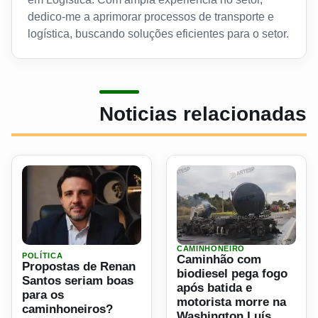
dedico-me a aprimorar processos de transporte e
logística, buscando soluções eficientes para o setor.
Noticias relacionadas
CAMINHONEIRO
Ler materia: Propostas de Renan Santos seriam boas para
Ler materia: Caminhão com 
POLÍTICA
Caminhão com
Propostas de Renan
biodiesel pega fogo
Santos seriam boas
após batida e
para os
motorista morre na
caminhoneiros?
Washington Luís