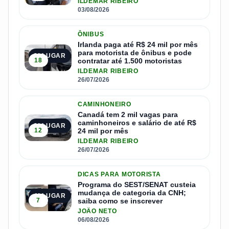
ILDEMAR RIBEIRO
03/08/2026
ÔNIBUS
Irlanda paga até R$ 24 mil por mês
para motorista de ônibus e pode
2º LUGAR
18
contratar até 1.500 motoristas
ILDEMAR RIBEIRO
26/07/2026
CAMINHONEIRO
Canadá tem 2 mil vagas para
caminhoneiros e salário de até R$
3º LUGAR
12
24 mil por mês
ILDEMAR RIBEIRO
26/07/2026
DICAS PARA MOTORISTA
Programa do SEST/SENAT custeia
mudança de categoria da CNH;
4º LUGAR
7
saiba como se inscrever
JOÃO NETO
06/08/2026