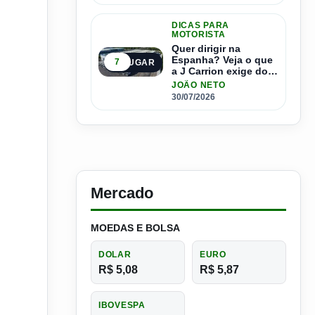
DICAS PARA
MOTORISTA
Quer dirigir na
Espanha? Veja o que
7
5º LUGAR
a J Carrion exige dos
brasileiros
JOÃO NETO
30/07/2026
Mercado
MOEDAS E BOLSA
DOLAR
EURO
R$ 5,08
R$ 5,87
IBOVESPA