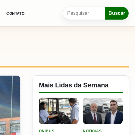
Pesquisar por:
Buscar
A
CONTATO
Mais Lidas da Semana
LER MATERIA: SEST SENAT BANCA CNH E CURS
LER MATERIA: FLÁVIO B
ÔNIBUS
NOTICIAS