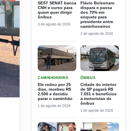
SEST SENAT banca
Flávio Bolsonaro
CNH e curso para
dispara e passa
quem quer dirigir
dos 70% em
ônibus
enquete para
presidente entre
3 de agosto de 2026
caminhoneiros
2 de agosto de 2026
LER MATERIA: ELE RODOU POR 25 DIAS, RECEB
LER MATERIA: CIDADE DO
CAMINHONEIRO
ÔNIBUS
Ele rodou por 25
Cidade do interior
dias, recebeu R$
de SP pagará R$
2.500 e decidiu
7.051 e benefícios
parar o caminhão
a motoristas de
ônibus
1 de agosto de 2026
1 de agosto de 2026