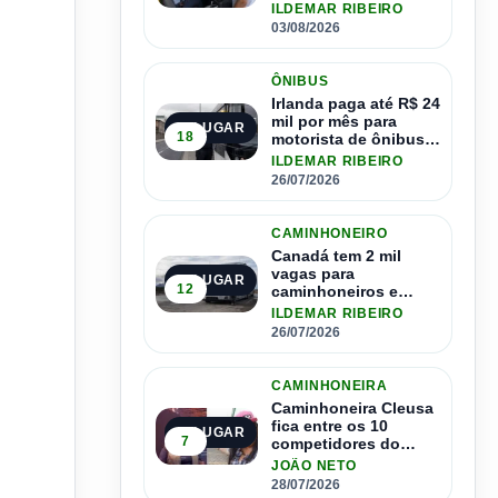
ônibus
ILDEMAR RIBEIRO
03/08/2026
ÔNIBUS
Irlanda paga até R$ 24
mil por mês para
2º LUGAR
18
motorista de ônibus e
pode contratar até
ILDEMAR RIBEIRO
1.500 motoristas
26/07/2026
CAMINHONEIRO
Canadá tem 2 mil
vagas para
3º LUGAR
12
caminhoneiros e
salário de até R$ 24
ILDEMAR RIBEIRO
mil por mês
26/07/2026
CAMINHONEIRA
Caminhoneira Cleusa
fica entre os 10
4º LUGAR
7
competidores do
Master Driver Brasil
JOÃO NETO
28/07/2026