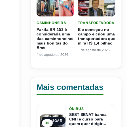
LER MATERIA: PAKITA BR-153 É CONSIDERADA
LER MATERIA: ELE COME
CAMINHONEIRA
TRANSPORTADORA
Pakita BR-153 é
Ele começou no
considerada uma
campo e criou uma
das caminhoneiras
transportadora que
mais bonitas do
mira R$ 1,4 bilhão
Brasil
1 de agosto de 2026
4 de agosto de 2026
Mais comentadas
ÔNIBUS
SEST SENAT banca
CNH e curso para
1º LUGAR
30
quem quer dirigir