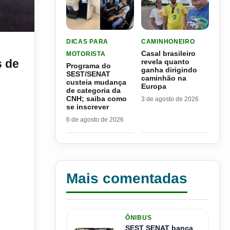
LER MATERIA: PROGRAMA DO SEST/SENAT CUS
LER MATERIA: CASAL BR
DICAS PARA
CAMINHONEIRO
Casal brasileiro
MOTORISTA
s de
revela quanto
Programa do
ganha dirigindo
SEST/SENAT
caminhão na
custeia mudança
Europa
de categoria da
CNH; saiba como
3 de agosto de 2026
se inscrever
6 de agosto de 2026
Mais comentadas
ÔNIBUS
SEST SENAT banca