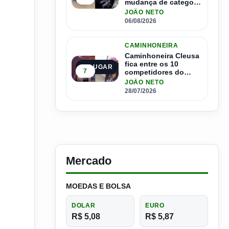
mudança de categoria
da CNH; saiba como
JOÃO NETO
se inscrever
06/08/2026
CAMINHONEIRA
Caminhoneira Cleusa
fica entre os 10
5º LUGAR
7
competidores do
Master Driver Brasil
JOÃO NETO
28/07/2026
Mercado
MOEDAS E BOLSA
DOLAR
EURO
R$ 5,08
R$ 5,87