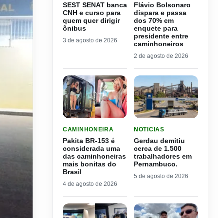
SEST SENAT banca
Flávio Bolsonaro
CNH e curso para
dispara e passa
quem quer dirigir
dos 70% em
ônibus
enquete para
presidente entre
3 de agosto de 2026
caminhoneiros
2 de agosto de 2026
LER MATERIA: PAKITA BR-153 É CONSIDERADA
LER MATERIA: GERDAU D
CAMINHONEIRA
NOTICIAS
Pakita BR-153 é
Gerdau demitiu
considerada uma
cerca de 1.500
das caminhoneiras
trabalhadores em
mais bonitas do
Pernambuco.
Brasil
5 de agosto de 2026
4 de agosto de 2026