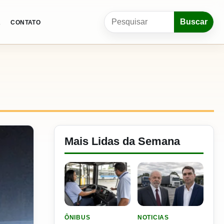
Pesquisar por:
Buscar
A
CONTATO
Mais Lidas da Semana
LER MATERIA: SEST SENAT BANCA CNH E CURS
LER MATERIA: FLÁVIO B
ÔNIBUS
NOTICIAS