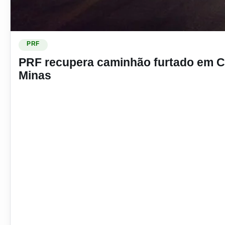
Ler materia: PRF recupera caminhão furtado em Contagem
PRF
PRF recupera caminhão furtado em 
Minas