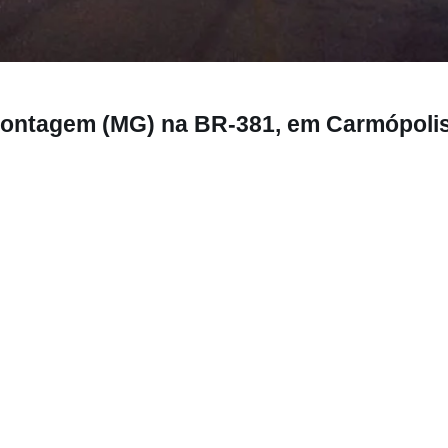
 (MG) na BR-381, em Carmópolis de Minas
Contagem (MG) na BR-381, em Carmópoli