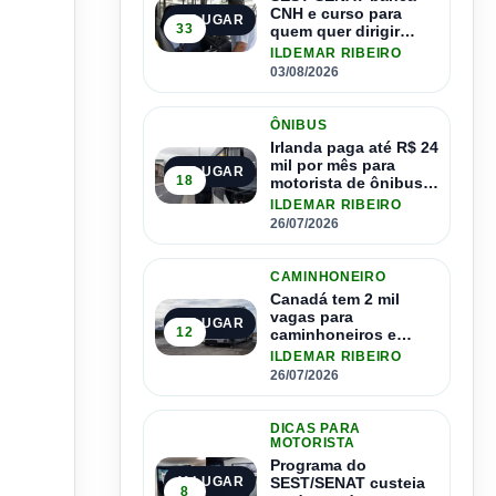
CNH e curso para
1º LUGAR
33
quem quer dirigir
ônibus
ILDEMAR RIBEIRO
03/08/2026
ÔNIBUS
Irlanda paga até R$ 24
mil por mês para
2º LUGAR
18
motorista de ônibus e
pode contratar até
ILDEMAR RIBEIRO
1.500 motoristas
26/07/2026
CAMINHONEIRO
Canadá tem 2 mil
vagas para
3º LUGAR
12
caminhoneiros e
salário de até R$ 24
ILDEMAR RIBEIRO
mil por mês
26/07/2026
DICAS PARA
MOTORISTA
Programa do
SEST/SENAT custeia
4º LUGAR
8