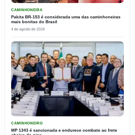
LER MATERIA: PAKITA BR-153 É CONSIDERADA UMA DAS CAM
CAMINHONEIRA
Pakita BR-153 é considerada uma das caminhoneiras
mais bonitas do Brasil
4 de agosto de 2026
LER MATERIA: MP 1343 É SANCIONADA E ENDURECE COMBATE
CAMINHONEIRO
MP 1343 é sancionada e endurece combate ao frete
abaixo do piso