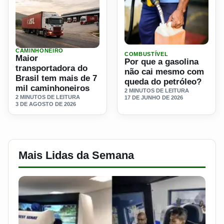
Ler materia: Por que a gas
CAMINHONEIRO
Ler materia: Maior transportadora do Brasil tem mais de 7 
COMBUSTÍVEL
Maior
Por que a gasolina
transportadora do
não cai mesmo com
Brasil tem mais de 7
queda do petróleo?
mil caminhoneiros
2 MINUTOS DE LEITURA
2 MINUTOS DE LEITURA
17 DE JUNHO DE 2026
3 DE AGOSTO DE 2026
Mais Lidas da Semana