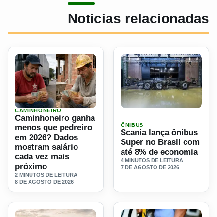
Noticias relacionadas
CAMINHONEIRO
Ler materia: Caminhoneiro ganha menos que pedreiro em 
Ler materia: Scania lança 
Caminhoneiro ganha
ÔNIBUS
menos que pedreiro
Scania lança ônibus
em 2026? Dados
Super no Brasil com
mostram salário
até 8% de economia
cada vez mais
4 MINUTOS DE LEITURA
próximo
7 DE AGOSTO DE 2026
2 MINUTOS DE LEITURA
8 DE AGOSTO DE 2026