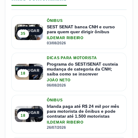
ÔNIBUS
SEST SENAT banca CNH e curso
1º LUGAR
para quem quer dirigir ônibus
35
ILDEMAR RIBEIRO
03/08/2026
DICAS PARA MOTORISTA
Programa do SEST/SENAT custeia
mudança de categoria da CNH;
2º LUGAR
18
saiba como se inscrever
JOÃO NETO
06/08/2026
ÔNIBUS
Irlanda paga até R$ 24 mil por mês
para motorista de ônibus e pode
3º LUGAR
18
contratar até 1.500 motoristas
ILDEMAR RIBEIRO
26/07/2026