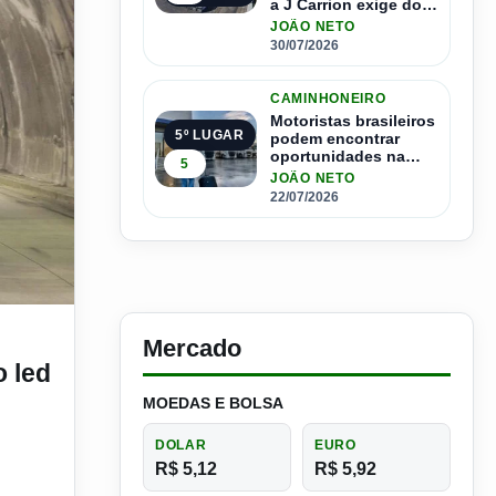
a J Carrion exige dos
brasileiros
JOÃO NETO
30/07/2026
CAMINHONEIRO
Motoristas brasileiros
5º LUGAR
podem encontrar
oportunidades na
5
Espanha com salários
JOÃO NETO
que passam de R$ 17
22/07/2026
mil por mês
farol em 2024?
Mercado
o led
MOEDAS E BOLSA
DOLAR
EURO
R$ 5,12
R$ 5,92