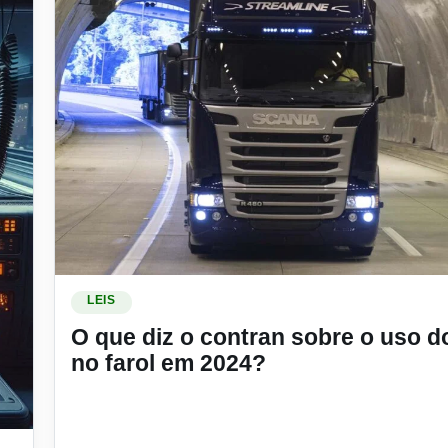
Ler materia: O que diz o contran sobre o uso do led no 
LEIS
O que diz o contran sobre o uso d
no farol em 2024?