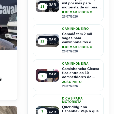
mil por mês para
1º LUGAR
18
motorista de ônibus e
pode contratar até
ILDEMAR RIBEIRO
1.500 motoristas
26/07/2026
CAMINHONEIRO
Canadá tem 2 mil
vagas para
2º LUGAR
12
caminhoneiros e
salário de até R$ 24
ILDEMAR RIBEIRO
mil por mês
26/07/2026
sportadora ao sindicato, recebeu 5 mil reais pelas diárias
CAMINHONEIRA
Caminhoneira Cleusa
fica entre os 10
3º LUGAR
7
competidores do
s
Master Driver Brasil
JOÃO NETO
28/07/2026
DICAS PARA
MOTORISTA
Quer dirigir na
Espanha? Veja o que
7
4º LUGAR