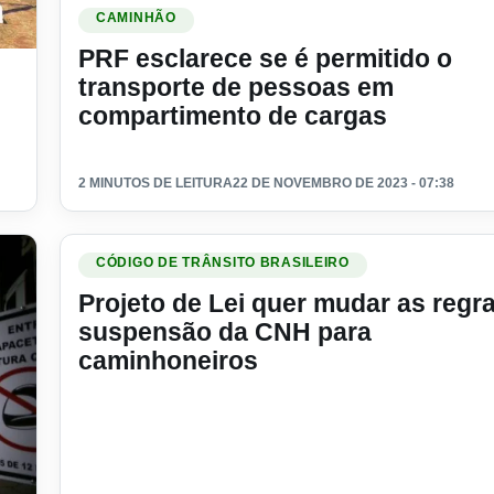
Ler materia: PRF esclarece se é permitido o transport
CAMINHÃO
PRF esclarece se é permitido o
ofissionais
transporte de pessoas em
compartimento de cargas
2 MINUTOS DE LEITURA
22 DE NOVEMBRO DE 2023 - 07:38
Ler materia: Projeto de Lei quer mudar as regras de 
CÓDIGO DE TRÂNSITO BRASILEIRO
Projeto de Lei quer mudar as regr
suspensão da CNH para
caminhoneiros