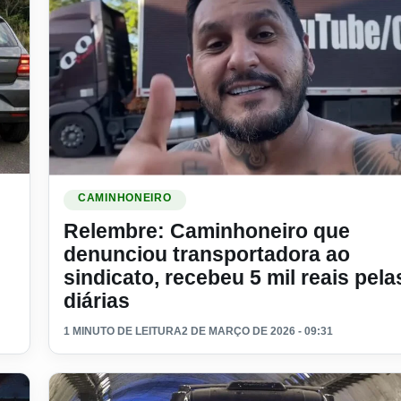
vo para motoristas no Brasil
Ler materia: Relembre: Caminhoneiro que denunciou tran
CAMINHONEIRO
Relembre: Caminhoneiro que
denunciou transportadora ao
sindicato, recebeu 5 mil reais pela
diárias
1 MINUTO DE LEITURA
2 DE MARÇO DE 2026 - 09:31