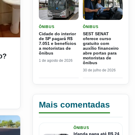
LER MATERIA: CIDADE DO INTERIOR DE SP PAGA
LER MATERIA: SEST SEN
ÔNIBUS
ÔNIBUS
Cidade do interior
SEST SENAT
de SP pagará R$
oferece curso
 que diz a lei
7.051 e benefícios
gratuito com
a motoristas de
auxílio financeiro
ônibus
abre portas para
o?
motoristas de
1 de agosto de 2026
ônibus
30 de julho de 2026
Mais comentadas
ÔNIBUS
Irlanda paga até R$ 24