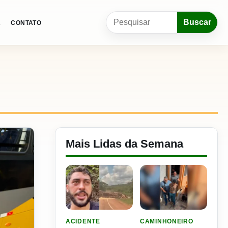
Pesquisar por:
Buscar
A
CONTATO
Mais Lidas da Semana
LER MATERIA: VIDEO: FILHO DO NENI SOFRE 
LER MATERIA: PLANO DE
ACIDENTE
CAMINHONEIRO