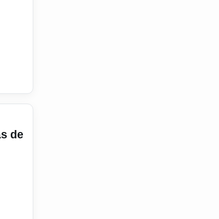
e de pessoas em compartimento de cargas
suspensão da CNH para caminhoneiros
as de