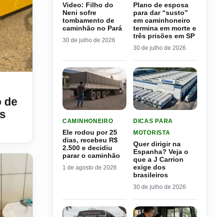
Video: Filho do
Plano de esposa
Neni sofre
para dar “susto”
tombamento de
em caminhoneiro
caminhão no Pará
termina em morte e
três prisões em SP
30 de julho de 2026
30 de julho de 2026
nto cego em caminhões e ônibus
o de
s
LER MATERIA: ELE RODOU POR 25 DIAS, RECEB
LER MATERIA: QUER DIRI
CAMINHONEIRO
DICAS PARA
Ele rodou por 25
MOTORISTA
dias, recebeu R$
Quer dirigir na
2.500 e decidiu
Espanha? Veja o
parar o caminhão
que a J Carrion
exige dos
1 de agosto de 2026
brasileiros
30 de julho de 2026