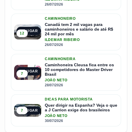
26/07/2026
CAMINHONEIRO
Canadá tem 2 mil vagas para
caminhoneiros e salário de até R$
3º LUGAR
12
24 mil por mês
ILDEMAR RIBEIRO
26/07/2026
CAMINHONEIRA
Caminhoneira Cleusa fica entre os
10 competidores do Master Driver
4º LUGAR
7
Brasil
JOÃO NETO
28/07/2026
DICAS PARA MOTORISTA
Quer dirigir na Espanha? Veja o que
a J Carrion exige dos brasileiros
7
5º LUGAR
JOÃO NETO
30/07/2026