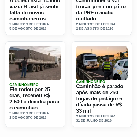
A boleia está ficando
Caminhoneiro vai
vazia Brasil já sente
trocar pneu no pátio
falta de novos
da PRF e acaba
caminhoneiros
multado
2 MINUTOS DE LEITURA
2 MINUTOS DE LEITURA
5 DE AGOSTO DE 2026
2 DE AGOSTO DE 2026
CAMINHONEIRO
Ler materia: Ele rodou por 25 dias, recebeu R$ 2.500 e de
Ler materia: Caminhão é pa
CAMINHONEIRO
Caminhão é parado
Ele rodou por 25
após mais de 250
dias, recebeu R$
fugas de pedágio e
2.500 e decidiu parar
dívida passa de R$
o caminhão
33 mil
3 MINUTOS DE LEITURA
2 MINUTOS DE LEITURA
1 DE AGOSTO DE 2026
31 DE JULHO DE 2026