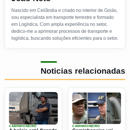
Nascido em Ceilândia e criado no interior de Goiás,
sou especialista em transporte terrestre e formado
em Logística. Com ampla experiência no setor,
dedico-me a aprimorar processos de transporte e
logística, buscando soluções eficientes para o setor.
Noticias relacionadas
CAMINHONEIRO
CAMINHONEIRO
Ler materia: A boleia está ficando vazia Brasil já sente fa
Ler materia: Caminhoneiro v