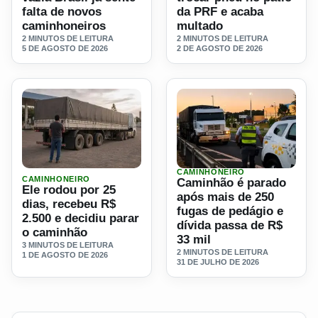
falta de novos
da PRF e acaba
caminhoneiros
multado
2 MINUTOS DE LEITURA
2 MINUTOS DE LEITURA
5 DE AGOSTO DE 2026
2 DE AGOSTO DE 2026
CAMINHONEIRO
Ler materia: Ele rodou por 25 dias, recebeu R$ 2.500 e de
Ler materia: Caminhão é pa
CAMINHONEIRO
Caminhão é parado
Ele rodou por 25
após mais de 250
dias, recebeu R$
fugas de pedágio e
2.500 e decidiu parar
dívida passa de R$
o caminhão
33 mil
3 MINUTOS DE LEITURA
2 MINUTOS DE LEITURA
1 DE AGOSTO DE 2026
31 DE JULHO DE 2026