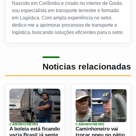
Nascido em Ceilândia e criado no interior de Goiás,
sou especialista em transporte terrestre e formado
em Logística. Com ampla experiência no setor,
dedico-me a aprimorar processos de transporte e
logística, buscando soluções eficientes para o setor.
Noticias relacionadas
CAMINHONEIRO
CAMINHONEIRO
Ler materia: A boleia está ficando vazia Brasil já sente fa
Ler materia: Caminhoneiro v
A boleia está ficando
Caminhoneiro vai
vazia Brasil já sente
trocar pneu no pátio