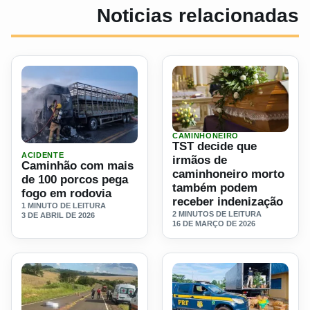
Noticias relacionadas
CAMINHONEIRO
Ler materia: TST decide qu
TST decide que
Ler materia: Caminhão com mais de 100 porcos pega fogo
ACIDENTE
irmãos de
Caminhão com mais
caminhoneiro morto
de 100 porcos pega
também podem
fogo em rodovia
receber indenização
1 MINUTO DE LEITURA
2 MINUTOS DE LEITURA
3 DE ABRIL DE 2026
16 DE MARÇO DE 2026