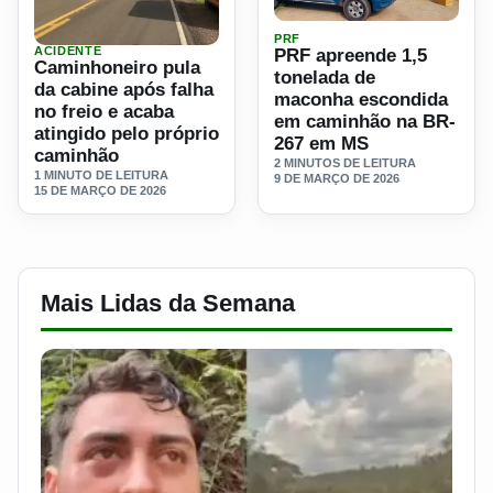
Ler materia: PRF apreende
PRF
ACIDENTE
PRF apreende 1,5
Ler materia: Caminhoneiro pula da cabine após falha no fr
Caminhoneiro pula
tonelada de
da cabine após falha
maconha escondida
no freio e acaba
em caminhão na BR-
atingido pelo próprio
267 em MS
caminhão
2 MINUTOS DE LEITURA
1 MINUTO DE LEITURA
9 DE MARÇO DE 2026
15 DE MARÇO DE 2026
Mais Lidas da Semana