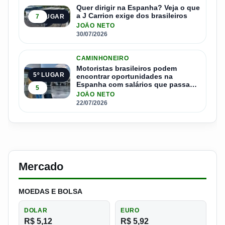
Quer dirigir na Espanha? Veja o que
a J Carrion exige dos brasileiros
7
4º LUGAR
JOÃO NETO
30/07/2026
CAMINHONEIRO
Motoristas brasileiros podem
5º LUGAR
encontrar oportunidades na
Espanha com salários que passam
5
de R$ 17 mil por mês
JOÃO NETO
22/07/2026
Mercado
MOEDAS E BOLSA
DOLAR
EURO
R$ 5,12
R$ 5,92