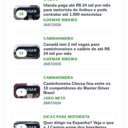
Irlanda paga até R$ 24 mil por mês
para motorista de ônibus e pode
2º LUGAR
18
contratar até 1.500 motoristas
ILDEMAR RIBEIRO
26/07/2026
CAMINHONEIRO
Canadá tem 2 mil vagas para
caminhoneiros e salário de até R$
3º LUGAR
12
24 mil por mês
ILDEMAR RIBEIRO
26/07/2026
CAMINHONEIRA
Caminhoneira Cleusa fica entre os
10 competidores do Master Driver
4º LUGAR
7
Brasil
JOÃO NETO
28/07/2026
DICAS PARA MOTORISTA
Quer dirigir na Espanha? Veja o que
a J Carrion exige dos brasileiros
7
5º LUGAR