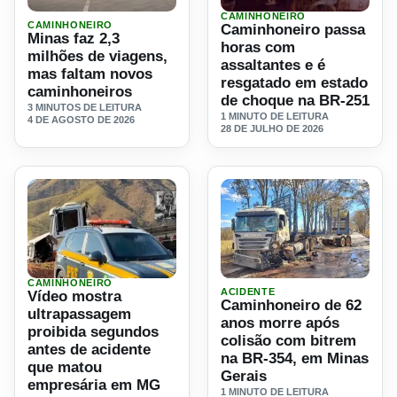
CAMINHONEIRO
Ler materia: Minas faz 2,3 milhões de viagens, mas falta
Ler materia: Caminhoneiro 
CAMINHONEIRO
Caminhoneiro passa
Minas faz 2,3
horas com
milhões de viagens,
assaltantes e é
mas faltam novos
resgatado em estado
caminhoneiros
de choque na BR-251
3 MINUTOS DE LEITURA
1 MINUTO DE LEITURA
4 DE AGOSTO DE 2026
28 DE JULHO DE 2026
CAMINHONEIRO
Ler materia: Vídeo mostra ultrapassagem proibida segund
Ler materia: Caminhoneiro 
ACIDENTE
Vídeo mostra
Caminhoneiro de 62
ultrapassagem
anos morre após
proibida segundos
colisão com bitrem
antes de acidente
na BR-354, em Minas
que matou
Gerais
empresária em MG
1 MINUTO DE LEITURA