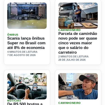
CAMINHONEIRO
Ler materia: Scania lança ônibus Super no Brasil com at
Ler materia: Parcela de cam
Parcela de caminhão
ÔNIBUS
Scania lança ônibus
novo pode ser quase
Super no Brasil com
cinco vezes maior
até 8% de economia
que o salário do
carreteiro
4 MINUTOS DE LEITURA
7 DE AGOSTO DE 2026
2 MINUTOS DE LEITURA
28 DE JULHO DE 2026
NOTICIAS
Ler materia: De R$ 500 brutos a R$ 100 de lucro por dia, fa
Ler materia: Jovem revela 
CAMINHONEIRO
De R$ 500 brutos a