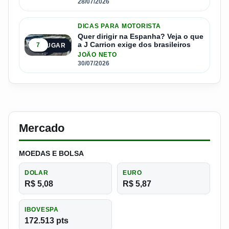
28/07/2026
DICAS PARA MOTORISTA
Quer dirigir na Espanha? Veja o que
a J Carrion exige dos brasileiros
7
5º LUGAR
JOÃO NETO
30/07/2026
Mercado
MOEDAS E BOLSA
DOLAR
EURO
R$ 5,08
R$ 5,87
IBOVESPA
172.513 pts