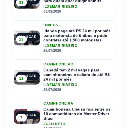
1º LUGAR
para quem quer dirigir ônibus
33
ILDEMAR RIBEIRO
03/08/2026
ÔNIBUS
Irlanda paga até R$ 24 mil por mês
para motorista de ônibus e pode
2º LUGAR
18
contratar até 1.500 motoristas
ILDEMAR RIBEIRO
26/07/2026
CAMINHONEIRO
Canadá tem 2 mil vagas para
caminhoneiros e salário de até R$
3º LUGAR
12
24 mil por mês
ILDEMAR RIBEIRO
26/07/2026
CAMINHONEIRA
Caminhoneira Cleusa fica entre os
10 competidores do Master Driver
4º LUGAR
7
Brasil
JOÃO NETO