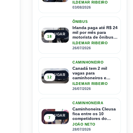
ônibus
ILDEMAR RIBEIRO
03/08/2026
ÔNIBUS
Irlanda paga até R$ 24
mil por mês para
2º LUGAR
18
motorista de ônibus e
pode contratar até
ILDEMAR RIBEIRO
1.500 motoristas
26/07/2026
CAMINHONEIRO
Canadá tem 2 mil
vagas para
3º LUGAR
12
caminhoneiros e
salário de até R$ 24
ILDEMAR RIBEIRO
mil por mês
26/07/2026
CAMINHONEIRA
Caminhoneira Cleusa
fica entre os 10
4º LUGAR
7
competidores do
Master Driver Brasil
JOÃO NETO
28/07/2026