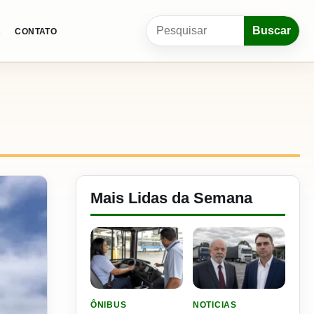
Pesquisar por:
Buscar
A
CONTATO
Mais Lidas da Semana
LER MATERIA: SEST SENAT BANCA CNH E CURS
LER MATERIA: FLÁVIO B
ÔNIBUS
NOTICIAS