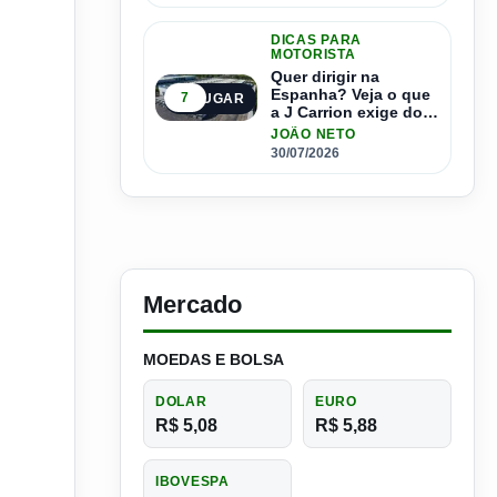
DICAS PARA
MOTORISTA
Quer dirigir na
Espanha? Veja o que
7
5º LUGAR
a J Carrion exige dos
brasileiros
JOÃO NETO
30/07/2026
Mercado
MOEDAS E BOLSA
DOLAR
EURO
R$ 5,08
R$ 5,88
IBOVESPA