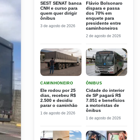
SEST SENAT banca
Flávio Bolsonaro
CNH e curso para
dispara e passa
quem quer dirigir
dos 70% em
ônibus
enquete para
presidente entre
3 de agosto de 2026
caminhoneiros
2 de agosto de 2026
LER MATERIA: ELE RODOU POR 25 DIAS, RECEB
LER MATERIA: CIDADE DO
CAMINHONEIRO
ÔNIBUS
Ele rodou por 25
Cidade do interior
dias, recebeu R$
de SP pagará R$
2.500 e decidiu
7.051 e benefícios
parar o caminhão
a motoristas de
ônibus
1 de agosto de 2026
1 de agosto de 2026