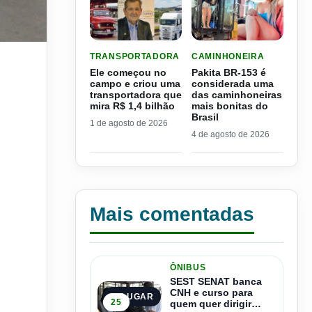
LER MATERIA: ELE COMEÇOU NO CAMPO E CRIO
LER MATERIA: PAKITA BR
TRANSPORTADORA
CAMINHONEIRA
Ele começou no
Pakita BR-153 é
campo e criou uma
considerada uma
transportadora que
das caminhoneiras
mira R$ 1,4 bilhão
mais bonitas do
Brasil
1 de agosto de 2026
4 de agosto de 2026
Mais comentadas
ÔNIBUS
SEST SENAT banca
CNH e curso para
1º LUGAR
25
quem quer dirigir