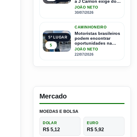
a J Carrion exige dos
brasileiros
JOÃO NETO
30/07/2026
CAMINHONEIRO
Motoristas brasileiros
5º LUGAR
podem encontrar
oportunidades na
5
Espanha com salários
JOÃO NETO
que passam de R$ 17
22/07/2026
mil por mês
Mercado
MOEDAS E BOLSA
DOLAR
EURO
R$ 5,12
R$ 5,92