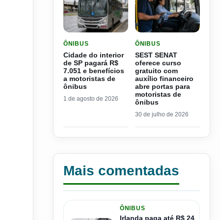
LER MATERIA: CIDADE DO INTERIOR DE SP PAGA
LER MATERIA: SEST SEN
ÔNIBUS
ÔNIBUS
Cidade do interior
SEST SENAT
de SP pagará R$
oferece curso
7.051 e benefícios
gratuito com
a motoristas de
auxílio financeiro
ônibus
abre portas para
motoristas de
1 de agosto de 2026
ônibus
30 de julho de 2026
Mais comentadas
ÔNIBUS
Irlanda paga até R$ 24