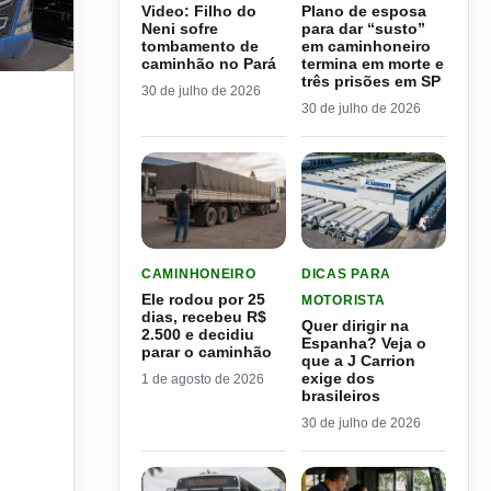
Video: Filho do
Plano de esposa
Neni sofre
para dar “susto”
tombamento de
em caminhoneiro
caminhão no Pará
termina em morte e
três prisões em SP
do caminhoneiro
30 de julho de 2026
30 de julho de 2026
LER MATERIA: ELE RODOU POR 25 DIAS, RECEB
LER MATERIA: QUER DIRI
CAMINHONEIRO
DICAS PARA
Ele rodou por 25
MOTORISTA
dias, recebeu R$
Quer dirigir na
2.500 e decidiu
Espanha? Veja o
parar o caminhão
que a J Carrion
exige dos
1 de agosto de 2026
brasileiros
30 de julho de 2026