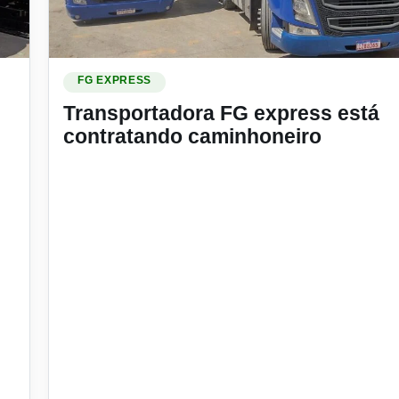
aminhoneiro categoria “E”
Ler materia: Transportadora FG express está contratan
FG EXPRESS
Transportadora FG express está
contratando caminhoneiro