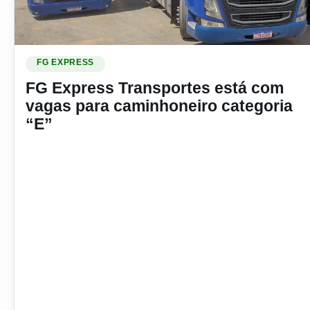
Ler materia: FG Express Transportes está com vagas para c
FG EXPRESS
FG Express Transportes está com
vagas para caminhoneiro categoria
“E”