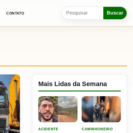
Pesquisar por:
Buscar
A
CONTATO
Mais Lidas da Semana
LER MATERIA: VIDEO: FILHO DO NENI SOFRE 
LER MATERIA: PLANO DE
ACIDENTE
CAMINHONEIRO