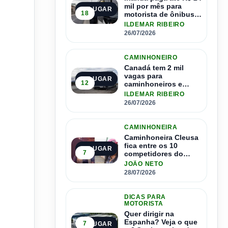
mil por mês para
1º LUGAR
18
motorista de ônibus e
pode contratar até
ILDEMAR RIBEIRO
1.500 motoristas
26/07/2026
CAMINHONEIRO
Canadá tem 2 mil
vagas para
2º LUGAR
12
caminhoneiros e
salário de até R$ 24
ILDEMAR RIBEIRO
mil por mês
26/07/2026
CAMINHONEIRA
Caminhoneira Cleusa
fica entre os 10
3º LUGAR
7
competidores do
Master Driver Brasil
JOÃO NETO
28/07/2026
DICAS PARA
MOTORISTA
Quer dirigir na
Espanha? Veja o que
7
4º LUGAR