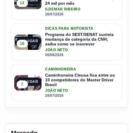
3º LUGAR
12
24 mil por mês
ILDEMAR RIBEIRO
26/07/2026
DICAS PARA MOTORISTA
Programa do SEST/SENAT custeia
mudança de categoria da CNH;
4º LUGAR
10
saiba como se inscrever
JOÃO NETO
06/08/2026
CAMINHONEIRA
Caminhoneira Cleusa fica entre os
10 competidores do Master Driver
5º LUGAR
7
Brasil
JOÃO NETO
28/07/2026