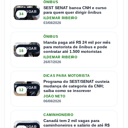
ÔNIBUS
SEST SENAT banca CNH e curso
1º LUGAR
para quem quer dirigir ônibus
34
ILDEMAR RIBEIRO
03/08/2026
ÔNIBUS
Irlanda paga até R$ 24 mil por mês
para motorista de ônibus e pode
2º LUGAR
18
contratar até 1.500 motoristas
ILDEMAR RIBEIRO
26/07/2026
DICAS PARA MOTORISTA
Programa do SEST/SENAT custeia
mudança de categoria da CNH;
3º LUGAR
12
saiba como se inscrever
JOÃO NETO
06/08/2026
CAMINHONEIRO
Canadá tem 2 mil vagas para
caminhoneiros e salário de até R$
4º LUGAR