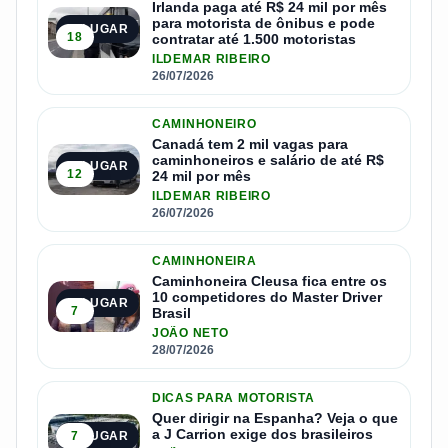
Irlanda paga até R$ 24 mil por mês
para motorista de ônibus e pode
2º LUGAR
18
contratar até 1.500 motoristas
ILDEMAR RIBEIRO
26/07/2026
CAMINHONEIRO
Canadá tem 2 mil vagas para
caminhoneiros e salário de até R$
3º LUGAR
12
24 mil por mês
ILDEMAR RIBEIRO
26/07/2026
CAMINHONEIRA
Caminhoneira Cleusa fica entre os
10 competidores do Master Driver
4º LUGAR
7
Brasil
JOÃO NETO
28/07/2026
DICAS PARA MOTORISTA
Quer dirigir na Espanha? Veja o que
a J Carrion exige dos brasileiros
7
5º LUGAR