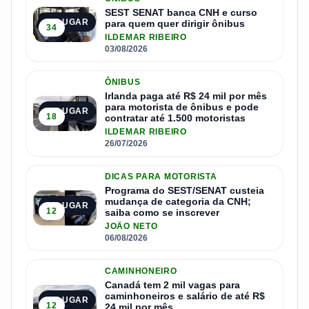
SEST SENAT banca CNH e curso
1º LUGAR
para quem quer dirigir ônibus
34
ILDEMAR RIBEIRO
03/08/2026
ÔNIBUS
Irlanda paga até R$ 24 mil por mês
para motorista de ônibus e pode
2º LUGAR
18
contratar até 1.500 motoristas
ILDEMAR RIBEIRO
26/07/2026
DICAS PARA MOTORISTA
Programa do SEST/SENAT custeia
mudança de categoria da CNH;
3º LUGAR
12
saiba como se inscrever
JOÃO NETO
06/08/2026
CAMINHONEIRO
Canadá tem 2 mil vagas para
caminhoneiros e salário de até R$
4º LUGAR
12
24 mil por mês