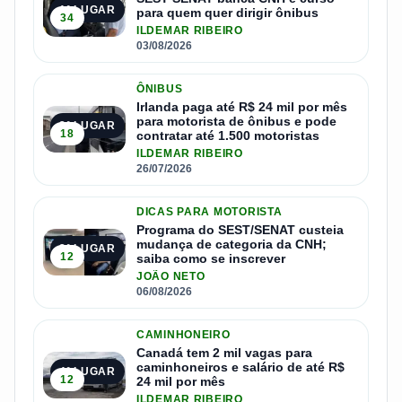
1º LUGAR
para quem quer dirigir ônibus
34
ILDEMAR RIBEIRO
03/08/2026
ÔNIBUS
Irlanda paga até R$ 24 mil por mês
para motorista de ônibus e pode
2º LUGAR
18
contratar até 1.500 motoristas
ILDEMAR RIBEIRO
26/07/2026
DICAS PARA MOTORISTA
Programa do SEST/SENAT custeia
mudança de categoria da CNH;
3º LUGAR
12
saiba como se inscrever
JOÃO NETO
06/08/2026
CAMINHONEIRO
Canadá tem 2 mil vagas para
caminhoneiros e salário de até R$
4º LUGAR
12
24 mil por mês
ILDEMAR RIBEIRO