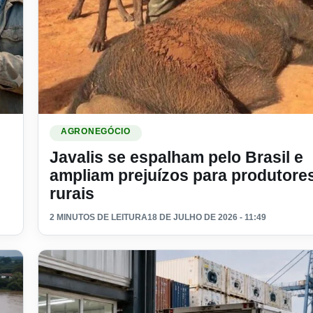
oleiras com GPS para controlar o gado
Ler materia: Javalis se espalham pelo Brasil e ampliam 
AGRONEGÓCIO
Javalis se espalham pelo Brasil e
ampliam prejuízos para produtore
rurais
2 MINUTOS DE LEITURA
18 DE JULHO DE 2026 - 11:49