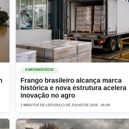
causar prejuizo grande aos agricultores
Ler materia: Frango brasileiro alcança marca histórica 
AGRONEGÓCIO
m
Frango brasileiro alcança marca
histórica e nova estrutura acelera
inovação no agro
2 MINUTOS DE LEITURA
13 DE JULHO DE 2026 - 06:49