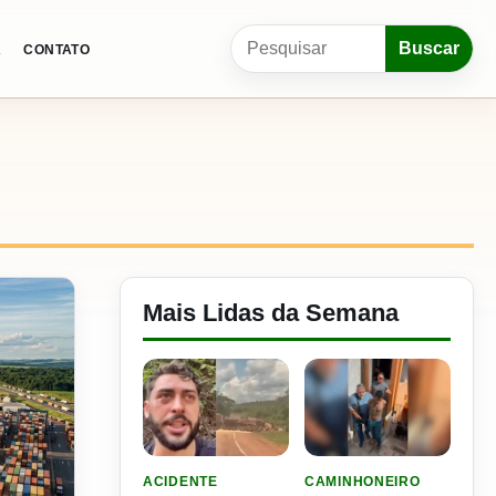
Pesquisar por:
Buscar
A
CONTATO
Mais Lidas da Semana
LER MATERIA: VIDEO: FILHO DO NENI SOFRE 
LER MATERIA: PLANO DE
ACIDENTE
CAMINHONEIRO