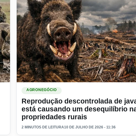
 prejuízos nas fazendas
Ler materia: Reprodução descontrolada de javalis está
AGRONEGÓCIO
Reprodução descontrolada de java
está causando um desequilíbrio n
propriedades rurais
2 MINUTOS DE LEITURA
10 DE JULHO DE 2026 - 11:36