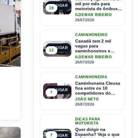
mil por mês para
1º LUGAR
18
motorista de ônibus e
pode contratar até
ILDEMAR RIBEIRO
1.500 motoristas
26/07/2026
CAMINHONEIRO
Canadá tem 2 mil
vagas para
2º LUGAR
12
caminhoneiros e
salário de até R$ 24
ILDEMAR RIBEIRO
mil por mês
26/07/2026
e nova estrutura acelera inovação no agro
CAMINHONEIRA
Caminhoneira Cleusa
fica entre os 10
3º LUGAR
7
competidores do
Master Driver Brasil
JOÃO NETO
28/07/2026
DICAS PARA
MOTORISTA
Quer dirigir na
Espanha? Veja o que
7
4º LUGAR