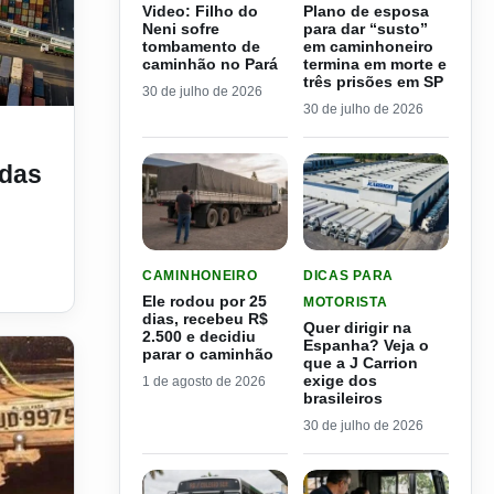
Video: Filho do
Plano de esposa
Neni sofre
para dar “susto”
tombamento de
em caminhoneiro
caminhão no Pará
termina em morte e
três prisões em SP
30 de julho de 2026
30 de julho de 2026
 passam de R$ 3,5 bilhões
idas
LER MATERIA: ELE RODOU POR 25 DIAS, RECEB
LER MATERIA: QUER DIRI
CAMINHONEIRO
DICAS PARA
Ele rodou por 25
MOTORISTA
dias, recebeu R$
Quer dirigir na
2.500 e decidiu
Espanha? Veja o
parar o caminhão
que a J Carrion
exige dos
1 de agosto de 2026
brasileiros
30 de julho de 2026