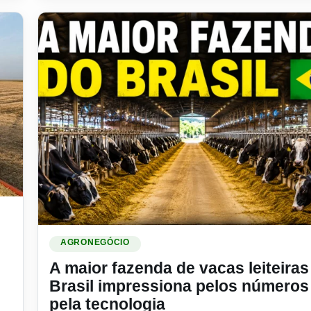
do agro pagar 414% a mais em imposto
Ler materia: A maior fazenda de vacas leiteiras do Bras
AGRONEGÓCIO
A maior fazenda de vacas leiteiras
Brasil impressiona pelos números
pela tecnologia