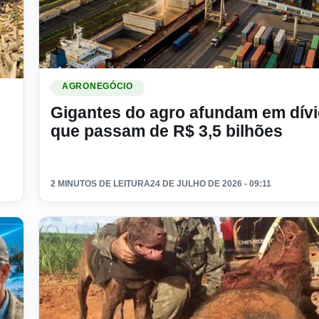
Ler materia: Gigantes do agro afundam em dívidas que
o de R$ 10 mil e acabam resgatados após trabalho escravo.
AGRONEGÓCIO
Gigantes do agro afundam em dív
que passam de R$ 3,5 bilhões
2 MINUTOS DE LEITURA
24 DE JULHO DE 2026 - 09:11