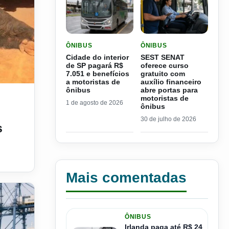
LER MATERIA: CIDADE DO INTERIOR DE SP PAGA
LER MATERIA: SEST SEN
ÔNIBUS
ÔNIBUS
Cidade do interior
SEST SENAT
de SP pagará R$
oferece curso
7.051 e benefícios
gratuito com
a motoristas de
auxílio financeiro
prejuízos para produtores rurais
ônibus
abre portas para
motoristas de
1 de agosto de 2026
ônibus
30 de julho de 2026
s
Mais comentadas
ÔNIBUS
Irlanda paga até R$ 24