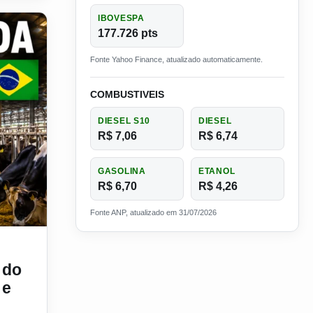
IBOVESPA
177.726 pts
Fonte Yahoo Finance, atualizado automaticamente.
COMBUSTIVEIS
DIESEL S10
DIESEL
R$ 7,06
R$ 6,74
GASOLINA
ETANOL
R$ 6,70
R$ 4,26
Fonte ANP, atualizado em 31/07/2026
il impressiona pelos números e pela tecnologia
 do
 e