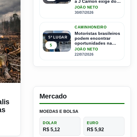
a J Carrion exige dos
brasileiros
JOÃO NETO
30/07/2026
CAMINHONEIRO
Motoristas brasileiros
5º LUGAR
podem encontrar
oportunidades na
5
Espanha com salários
JOÃO NETO
que passam de R$ 17
22/07/2026
mil por mês
 causando um desequilíbrio nas propriedades rurais
Mercado
lis
as
MOEDAS E BOLSA
DOLAR
EURO
R$ 5,12
R$ 5,92