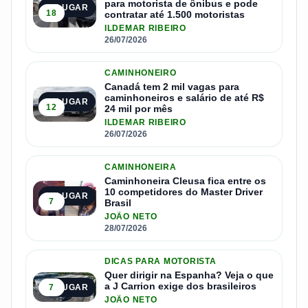
para motorista de ônibus e pode
1º LUGAR
18
contratar até 1.500 motoristas
ILDEMAR RIBEIRO
26/07/2026
CAMINHONEIRO
Canadá tem 2 mil vagas para
caminhoneiros e salário de até R$
2º LUGAR
12
24 mil por mês
ILDEMAR RIBEIRO
26/07/2026
CAMINHONEIRA
Caminhoneira Cleusa fica entre os
10 competidores do Master Driver
3º LUGAR
7
Brasil
JOÃO NETO
28/07/2026
DICAS PARA MOTORISTA
Quer dirigir na Espanha? Veja o que
a J Carrion exige dos brasileiros
7
4º LUGAR
JOÃO NETO