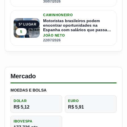
30/07/2026
CAMINHONEIRO
Motoristas brasileiros podem
5º LUGAR
encontrar oportunidades na
Espanha com salários que passam
5
de R$ 17 mil por mês
JOÃO NETO
22/07/2026
Mercado
MOEDAS E BOLSA
DOLAR
EURO
R$ 5,12
R$ 5,91
IBOVESPA