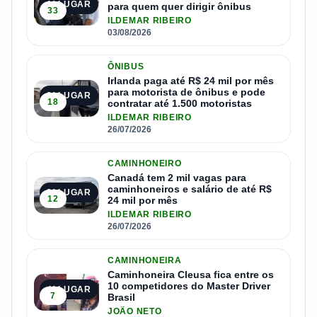
1º LUGAR
para quem quer dirigir ônibus
33
ILDEMAR RIBEIRO
03/08/2026
ÔNIBUS
Irlanda paga até R$ 24 mil por mês
para motorista de ônibus e pode
2º LUGAR
18
contratar até 1.500 motoristas
ILDEMAR RIBEIRO
26/07/2026
CAMINHONEIRO
Canadá tem 2 mil vagas para
caminhoneiros e salário de até R$
3º LUGAR
12
24 mil por mês
ILDEMAR RIBEIRO
26/07/2026
CAMINHONEIRA
Caminhoneira Cleusa fica entre os
10 competidores do Master Driver
4º LUGAR
7
Brasil
JOÃO NETO