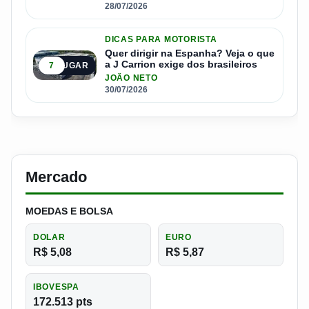
28/07/2026
DICAS PARA MOTORISTA
Quer dirigir na Espanha? Veja o que
a J Carrion exige dos brasileiros
7
5º LUGAR
JOÃO NETO
30/07/2026
Mercado
MOEDAS E BOLSA
DOLAR
EURO
R$ 5,08
R$ 5,87
IBOVESPA
172.513 pts