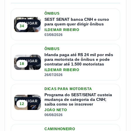
ÔNIBUS
SEST SENAT banca CNH e curso
1º LUGAR
para quem quer dirigir ônibus
34
ILDEMAR RIBEIRO
03/08/2026
ÔNIBUS
Irlanda paga até R$ 24 mil por mês
para motorista de ônibus e pode
2º LUGAR
18
contratar até 1.500 motoristas
ILDEMAR RIBEIRO
26/07/2026
DICAS PARA MOTORISTA
Programa do SEST/SENAT custeia
mudança de categoria da CNH;
3º LUGAR
12
saiba como se inscrever
JOÃO NETO
06/08/2026
CAMINHONEIRO