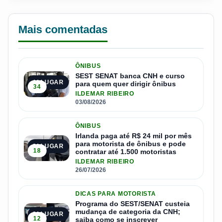
Mais comentadas
ÔNIBUS
SEST SENAT banca CNH e curso
1º LUGAR
para quem quer dirigir ônibus
34
ILDEMAR RIBEIRO
03/08/2026
ÔNIBUS
Irlanda paga até R$ 24 mil por mês
para motorista de ônibus e pode
2º LUGAR
18
contratar até 1.500 motoristas
ILDEMAR RIBEIRO
26/07/2026
DICAS PARA MOTORISTA
Programa do SEST/SENAT custeia
mudança de categoria da CNH;
3º LUGAR
12
saiba como se inscrever