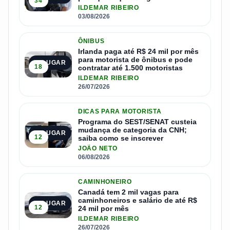
34
ILDEMAR RIBEIRO
03/08/2026
ÔNIBUS
Irlanda paga até R$ 24 mil por mês
para motorista de ônibus e pode
2º LUGAR
18
contratar até 1.500 motoristas
ILDEMAR RIBEIRO
26/07/2026
DICAS PARA MOTORISTA
Programa do SEST/SENAT custeia
mudança de categoria da CNH;
3º LUGAR
12
saiba como se inscrever
JOÃO NETO
06/08/2026
CAMINHONEIRO
Canadá tem 2 mil vagas para
caminhoneiros e salário de até R$
4º LUGAR
12
24 mil por mês
ILDEMAR RIBEIRO
26/07/2026