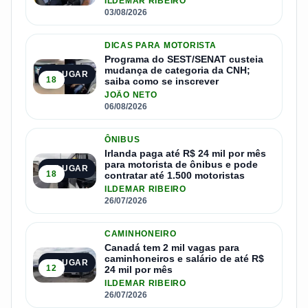
ILDEMAR RIBEIRO
03/08/2026
DICAS PARA MOTORISTA
Programa do SEST/SENAT custeia
mudança de categoria da CNH;
2º LUGAR
18
saiba como se inscrever
JOÃO NETO
06/08/2026
ÔNIBUS
Irlanda paga até R$ 24 mil por mês
para motorista de ônibus e pode
3º LUGAR
18
contratar até 1.500 motoristas
ILDEMAR RIBEIRO
26/07/2026
CAMINHONEIRO
Canadá tem 2 mil vagas para
caminhoneiros e salário de até R$
4º LUGAR
12
24 mil por mês
ILDEMAR RIBEIRO
26/07/2026