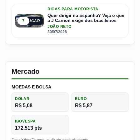
DICAS PARA MOTORISTA
Quer dirigir na Espanha? Veja o que
a J Carrion exige dos brasileiros
7
5º LUGAR
JOÃO NETO
30/07/2026
Mercado
MOEDAS E BOLSA
DOLAR
EURO
R$ 5,08
R$ 5,87
IBOVESPA
172.513 pts
Fonte Yahoo Finance, atualizado automaticamente.