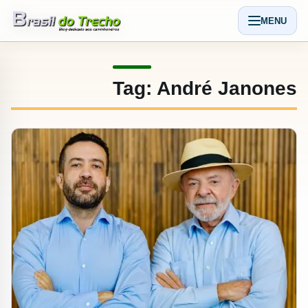
Pular para o conteudo
MENU
Abrir men
Tag:
André Janones