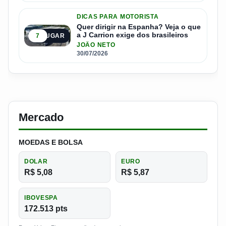
DICAS PARA MOTORISTA
Quer dirigir na Espanha? Veja o que
a J Carrion exige dos brasileiros
7
5º LUGAR
JOÃO NETO
30/07/2026
Mercado
MOEDAS E BOLSA
DOLAR
EURO
R$ 5,08
R$ 5,87
IBOVESPA
172.513 pts